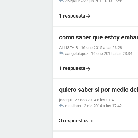
Abigail P.
-
22 jun 2015 a las 15:35
1 respuesta
como saber que estoy embara
ALLISTAIR
-
16 ene 2015 a las 23:28
aangelalopez
-
16 ene 2015 a las 23:34
1 respuesta
quiero saber si por medio de
jaacqui
-
27 ago 2014 a las 01:41
c-salinas
-
3 dic 2014 a las 17:42
3 respuestas