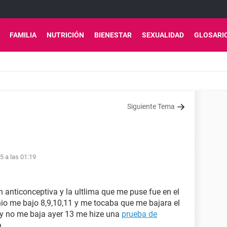
FAMILIA
NUTRICIÓN
BIENESTAR
SEXUALIDAD
GLOSARI
Siguiente Tema
15 a las 01:19
 anticonceptiva y la ultlima que me puse fue en el
io me bajo 8,9,10,11 y me tocaba que me bajara el
4 y no me baja ayer 13 me hize una
prueba de
.