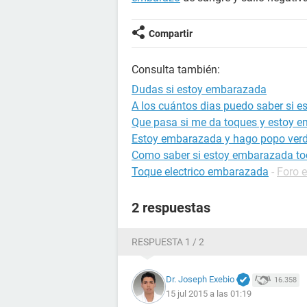
Compartir
Consulta también:
Dudas si estoy embarazada
A los cuántos dias puedo saber si 
Que pasa si me da toques y estoy 
Estoy embarazada y hago popo ver
Como saber si estoy embarazada to
Toque electrico embarazada
-
Foro 
2 respuestas
RESPUESTA 1 / 2
Dr. Joseph Exebio
16.358
15 jul 2015 a las 01:19