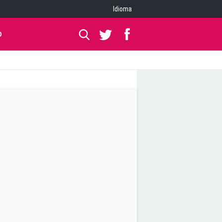
Idioma
O