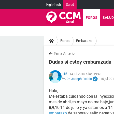
High-Tech
Salud
FOROS
SALUD
Foros
Embarazo
Tema Anterior
Dudas si estoy embarazada
Lilif
- 14 jul 2015 a las 19:43
Dr. Joseph Exebio
-
15 jul 20
Hola,
Me estaba cuidando con la inyeccion
mes de abril,en mayo no me bajo,jun
8,9,10,11 de julio y ya estamos a 1
embarazo
de sangre y salio negativa