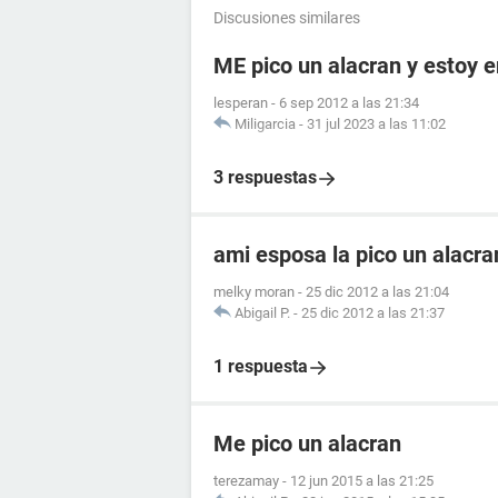
Discusiones similares
ME pico un alacran y estoy
lesperan
-
6 sep 2012 a las 21:34
Miligarcia
-
31 jul 2023 a las 11:02
3 respuestas
ami esposa la pico un alacr
melky moran
-
25 dic 2012 a las 21:04
Abigail P.
-
25 dic 2012 a las 21:37
1 respuesta
Me pico un alacran
terezamay
-
12 jun 2015 a las 21:25