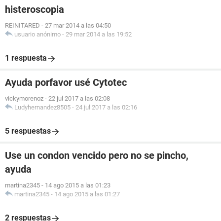
histeroscopia
REINITARED
-
27 mar 2014 a las 04:50
usuario anónimo
-
29 mar 2014 a las 19:52
1 respuesta
Ayuda porfavor usé Cytotec
vickymorenoz
-
22 jul 2017 a las 02:08
Ludyhernandez8505
-
24 jul 2017 a las 02:16
5 respuestas
Use un condon vencido pero no se pincho,
ayuda
martina2345
-
14 ago 2015 a las 01:23
martina2345
-
14 ago 2015 a las 01:27
2 respuestas