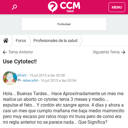
MENU
INICIO
FOROS
Foros
Profesionales de la salud
SALUD
Tema Anterior
Siguiente Tema
Use Cytotec!!
FAMILIA
Shorii
- 15 jul 2015 a las 00:38
NUTRICIÓN
rebeca94
-
16 jul 2015 a las 03:04
Hola... Buenas Tardes... Hace Aproximadamente un mes me
BIENESTAR
realice un aborto cn cytotec tenia 3 meses y medio....
expulse el feto... Y cordón etc sangre aprox. 4 días y ahora a
SEXUALIDAD
casi un mes que cumplo mañana me baja medio marroncito
pero muy escaso por ratos mojo mi trusa pero de como era
mi regla anterior no.se.parece nada... Que Significa?
GLOSARIO