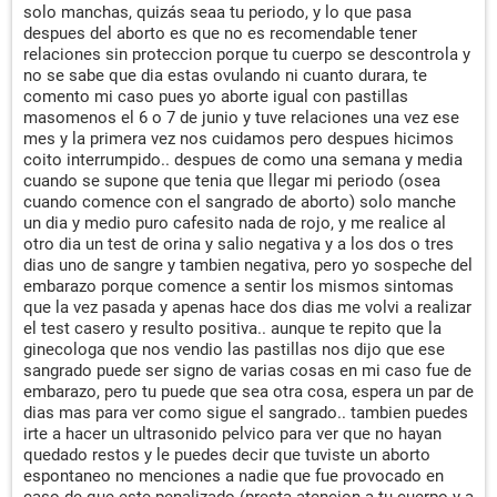
solo manchas, quizás seaa tu periodo, y lo que pasa
despues del aborto es que no es recomendable tener
relaciones sin proteccion porque tu cuerpo se descontrola y
no se sabe que dia estas ovulando ni cuanto durara, te
comento mi caso pues yo aborte igual con pastillas
masomenos el 6 o 7 de junio y tuve relaciones una vez ese
mes y la primera vez nos cuidamos pero despues hicimos
coito interrumpido.. despues de como una semana y media
cuando se supone que tenia que llegar mi periodo (osea
cuando comence con el sangrado de aborto) solo manche
un dia y medio puro cafesito nada de rojo, y me realice al
otro dia un test de orina y salio negativa y a los dos o tres
dias uno de sangre y tambien negativa, pero yo sospeche del
embarazo porque comence a sentir los mismos sintomas
que la vez pasada y apenas hace dos dias me volvi a realizar
el test casero y resulto positiva.. aunque te repito que la
ginecologa que nos vendio las pastillas nos dijo que ese
sangrado puede ser signo de varias cosas en mi caso fue de
embarazo, pero tu puede que sea otra cosa, espera un par de
dias mas para ver como sigue el sangrado.. tambien puedes
irte a hacer un ultrasonido pelvico para ver que no hayan
quedado restos y le puedes decir que tuviste un aborto
espontaneo no menciones a nadie que fue provocado en