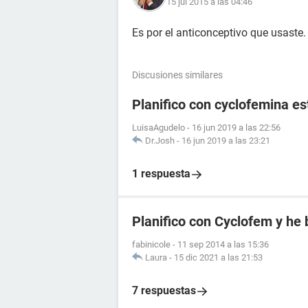
15 jul 2015 a las 04:46
Es por el anticonceptivo que usaste.
Discusiones similares
Planifico con cyclofemina e
LuisaAgudelo
-
16 jun 2019 a las 22:56
Dr.Josh
-
16 jun 2019 a las 23:21
1 respuesta
Planifico con Cyclofem y he
fabinicole
-
11 sep 2014 a las 15:36
Laura
-
15 dic 2021 a las 21:53
7 respuestas