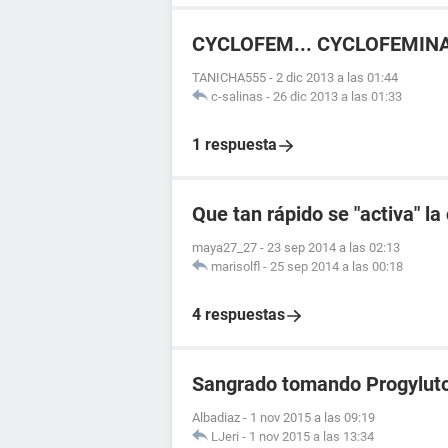
CYCLOFEM... CYCLOFEMIN
TANICHA555
-
2 dic 2013 a las 01:44
c-salinas
-
26 dic 2013 a las 01:33
1 respuesta
Que tan rápido se "activa" l
maya27_27
-
23 sep 2014 a las 02:13
marisolfl
-
25 sep 2014 a las 00:18
4 respuestas
Sangrado tomando Progylut
Albadiaz
-
1 nov 2015 a las 09:19
LJeri
-
1 nov 2015 a las 13:34