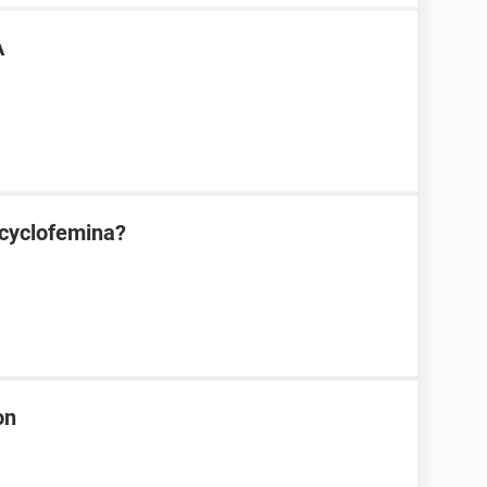
A
a cyclofemina?
on