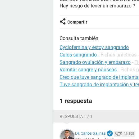
Hay riesgo de tener un embarazo ?
Compartir
Consulta también:
Cyclofemina y estoy sangrando
Culos sangrando
-
Fichas prácticas 
Sangrado ovulación y embarazo
-
F
Vomitar sangre y náuseas
-
Fichas p
Creo que tuve sangrado de implantac
Tuve sangrado de implantación y tes
1 respuesta
RESPUESTA 1 / 1
Dr. Carlos Salinas
16.108