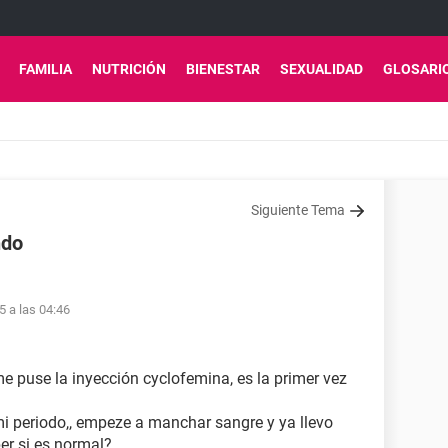
FAMILIA
NUTRICIÓN
BIENESTAR
SEXUALIDAD
GLOSARI
Siguiente Tema
ndo
5 a las 04:46
 puse la inyección cyclofemina, es la primer vez
i periodo,, empeze a manchar sangre y ya llevo
er si es normal?