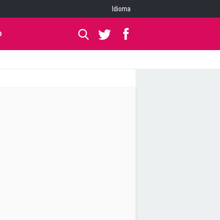
Idioma
O