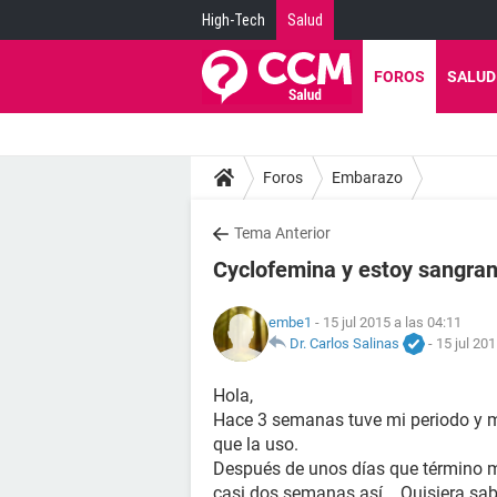
High-Tech
Salud
FOROS
SALUD
Foros
Embarazo
Tema Anterior
Cyclofemina y estoy sangra
embe1
- 15 jul 2015 a las 04:11
Dr. Carlos Salinas
-
15 jul 201
Hola,
Hace 3 semanas tuve mi periodo y me
que la uso.
Después de unos días que término m
casi dos semanas así... Quisiera sab