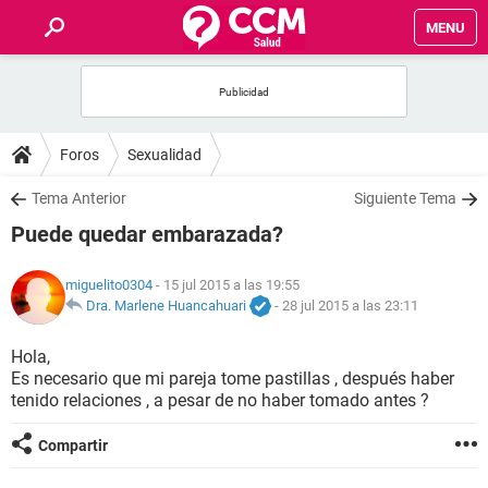
MENU
INICIO
FOROS
Foros
Sexualidad
SALUD
Tema Anterior
Siguiente Tema
Puede quedar embarazada?
FAMILIA
miguelito0304
- 15 jul 2015 a las 19:55
NUTRICIÓN
Dra. Marlene Huancahuari
-
28 jul 2015 a las 23:11
Hola,
BIENESTAR
Es necesario que mi pareja tome pastillas , después haber
tenido relaciones , a pesar de no haber tomado antes ?
SEXUALIDAD
Compartir
GLOSARIO