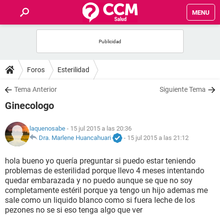
MENU
INICIO
FOROS
Foros
Esterilidad
SALUD
Tema Anterior
Siguiente Tema
Ginecologo
FAMILIA
laquenosabe
- 15 jul 2015 a las 20:36
NUTRICIÓN
Dra. Marlene Huancahuari
-
15 jul 2015 a las 21:12
hola bueno yo quería preguntar si puedo estar teniendo
BIENESTAR
problemas de esterilidad porque llevo 4 meses intentando
quedar embarazada y no puedo aunque se que no soy
SEXUALIDAD
completamente estéril porque ya tengo un hijo ademas me
sale como un liquido blanco como si fuera leche de los
pezones no se si eso tenga algo que ver
GLOSARIO