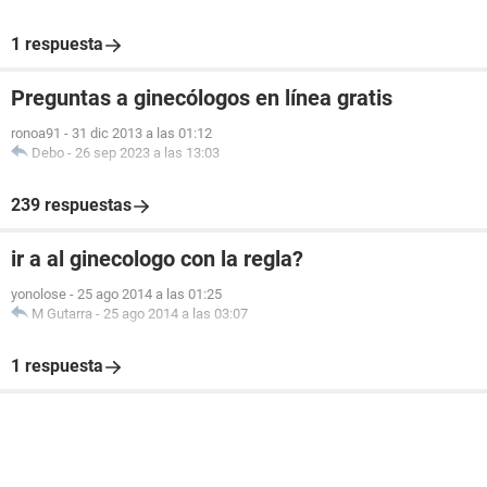
1 respuesta
Preguntas a ginecólogos en línea gratis
ronoa91
-
31 dic 2013 a las 01:12
Debo
-
26 sep 2023 a las 13:03
239 respuestas
ir a al ginecologo con la regla?
yonolose
-
25 ago 2014 a las 01:25
M Gutarra
-
25 ago 2014 a las 03:07
1 respuesta