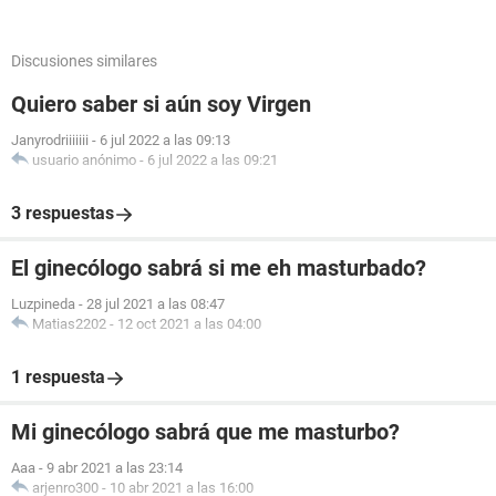
Discusiones similares
Quiero saber si aún soy Virgen
Janyrodriiiiiii
-
6 jul 2022 a las 09:13
usuario anónimo
-
6 jul 2022 a las 09:21
3 respuestas
El ginecólogo sabrá si me eh masturbado?
Luzpineda
-
28 jul 2021 a las 08:47
Matias2202
-
12 oct 2021 a las 04:00
1 respuesta
Mi ginecólogo sabrá que me masturbo?
Aaa
-
9 abr 2021 a las 23:14
arjenro300
-
10 abr 2021 a las 16:00