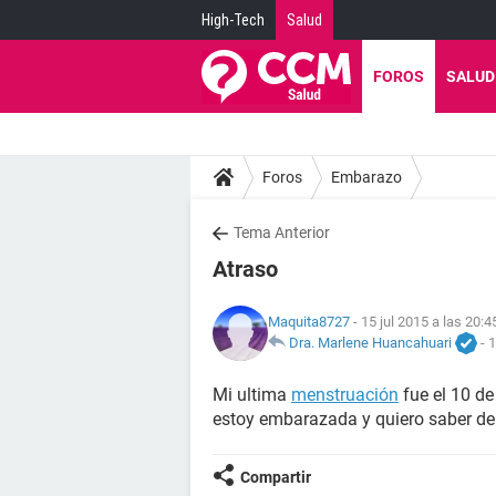
High-Tech
Salud
FOROS
SALUD
Foros
Embarazo
Tema Anterior
Atraso
Maquita8727
- 15 jul 2015 a las 20:4
Dra. Marlene Huancahuari
-
1
Mi ultima
menstruación
fue el 10 de
estoy embarazada y quiero saber de
Compartir