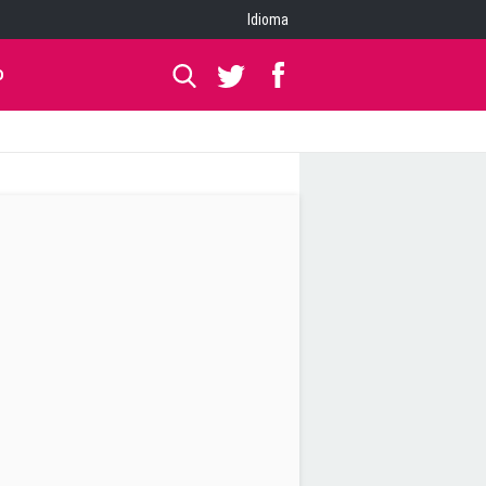
Idioma
O