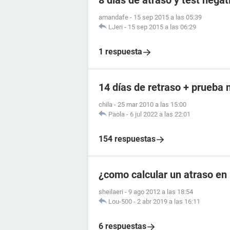
8 días de atraso y test negat
amandafe
-
15 sep 2015 a las 05:39
LJeri
-
15 sep 2015 a las 06:29
1 respuesta
14 días de retraso + prueba 
chila
-
25 mar 2010 a las 15:00
Paola
-
6 jul 2022 a las 22:01
154 respuestas
¿como calcular un atraso en
sheilaeri
-
9 ago 2012 a las 18:54
Lou-500
-
2 abr 2019 a las 16:11
6 respuestas