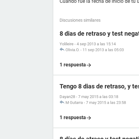
Cuándo fue la fecha de inicio de tu
Discusiones similares
8 dias de retraso y test nega
Yolileire
-
4 sep 2013 a las 15:14
Olivia.O.
-
11 sep 2013 a las 05:03
1 respuesta
Tengo 8 dias de retraso, y te
Dayan28
-
7 may 2015 a las 03:18
M Gutarra
-
7 may 2015 a las 23:58
1 respuesta