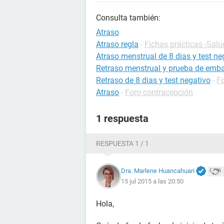
Consulta también:
Atraso
Atraso regla
-
Fichas prácticas -Salu
Atraso menstrual de 8 dias y test ne
Retraso menstrual y prueba de emb
Retraso de 8 dias y test negativo
-
F
Atraso
-
Foro contracepción
1 respuesta
RESPUESTA 1 / 1
Dra. Marlene Huancahuari
15 jul 2015 a las 20:50
Hola,