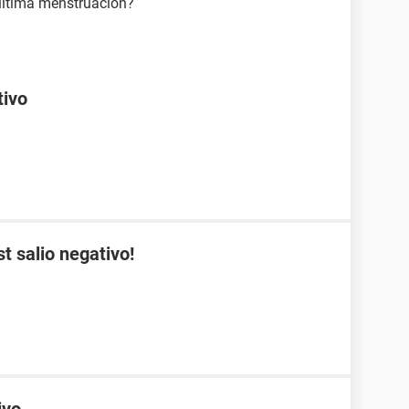
 última menstruación?
tivo
st salio negativo!