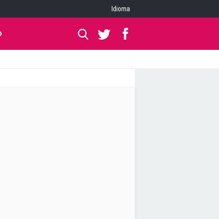
Idioma
O