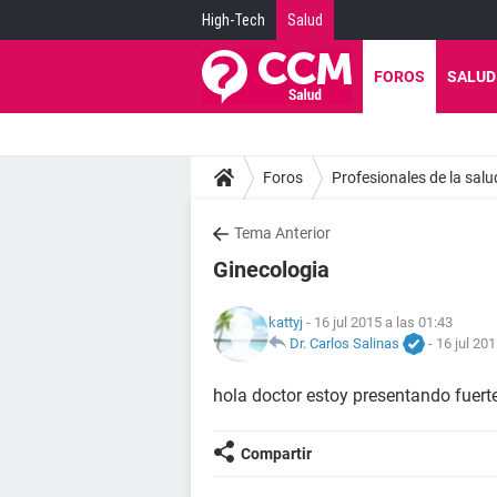
High-Tech
Salud
FOROS
SALUD
Foros
Profesionales de la salu
Tema Anterior
Ginecologia
kattyj
- 16 jul 2015 a las 01:43
Dr. Carlos Salinas
-
16 jul 201
hola doctor estoy presentando fuert
Compartir