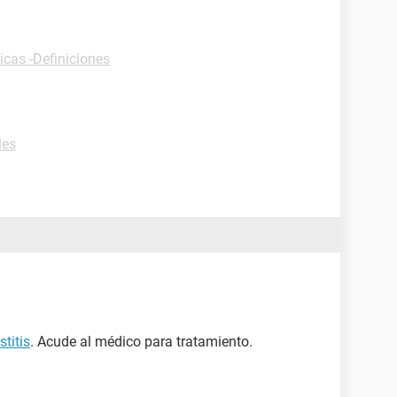
icas -Definiciones
les
stitis
. Acude al médico para tratamiento.