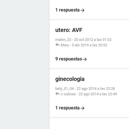
1 respuesta
utero: AVF
malen_22
-
20 oct 2012 a las 01:02
Mary
-
5 abr 2019 a las 20:52
9 respuestas
ginecologia
bety_01_04
-
22 ago 2014 a las 22:28
c-salinas
-
22 ago 2014 a las 22:49
1 respuesta