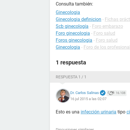
Consulta también:
Ginecologia
Ginecologia definicion
-
Fichas práct
Scb ginecología
-
Foro embarazo
Foro ginecologia
-
Foro salud
Foros ginecologia
-
Foro salud
Ginecologia
-
Foro de los profesiona
1 respuesta
RESPUESTA 1 / 1
Dr. Carlos Salinas
16.108
16 jul 2015 a las 02:07
Esto es una
infección urinaria
tipo
ci
Discusiones similares