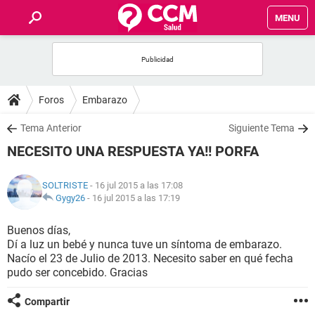
MENU
INICIO
FOROS
Foros
Embarazo
SALUD
Tema Anterior
Siguiente Tema
NECESITO UNA RESPUESTA YA!! PORFA
FAMILIA
SOLTRISTE
- 16 jul 2015 a las 17:08
NUTRICIÓN
Gygy26
-
16 jul 2015 a las 17:19
Buenos días,
BIENESTAR
Dí a luz un bebé y nunca tuve un síntoma de embarazo.
Nacío el 23 de Julio de 2013. Necesito saber en qué fecha
SEXUALIDAD
pudo ser concebido. Gracias
Compartir
GLOSARIO