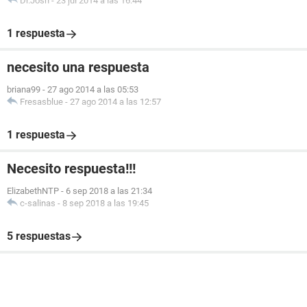
Dr.Josh
-
23 jul 2014 a las 16:44
1 respuesta
necesito una respuesta
briana99
-
27 ago 2014 a las 05:53
Fresasblue
-
27 ago 2014 a las 12:57
1 respuesta
Necesito respuesta!!!
ElizabethNTP
-
6 sep 2018 a las 21:34
c-salinas
-
8 sep 2018 a las 19:45
5 respuestas