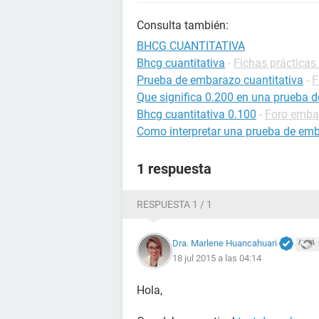
Consulta también:
BHCG CUANTITATIVA
Bhcg cuantitativa
-
Fichas prácticas 
Prueba de embarazo cuantitativa
-
F
Que significa 0.200 en una prueba 
Bhcg cuantitativa 0.100
-
Foro emba
Como interpretar una prueba de emb
1 respuesta
RESPUESTA 1 / 1
Dra. Marlene Huancahuari
18 jul 2015 a las 04:14
Hola,