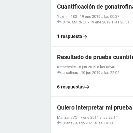
Cuantificación de gonatrofin
Yazmin-180
-
19 ene 2019 a las 00:27
DRA. MARNET
-
19 ene 2019 a las 20:31
1 respuesta
Resultado de prueba cuantita
Katherynkc
-
8 jun 2019 a las 05:48
c-salinas
-
10 jun 2019 a las 22:05
6 respuestas
Quiero interpretar mi prueba
ManzanaVC
-
7 ene 2014 a las 22:14
Diana
-
4 ago 2021 a las 14:30