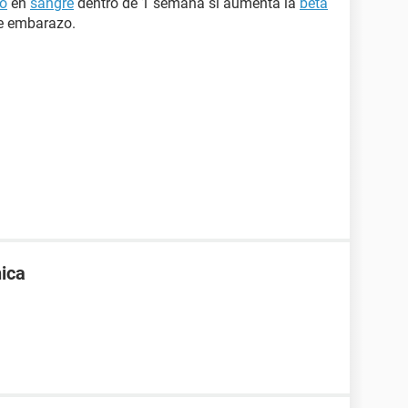
zo
en
sangre
dentro de 1 semana si aumenta la
beta
de embarazo.
ica