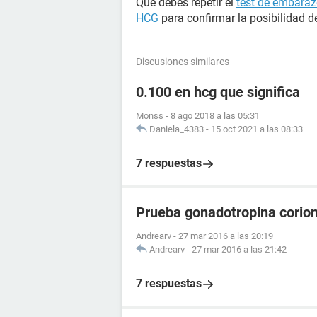
Que debes repetir el
test de embara
HCG
para confirmar la posibilidad 
Discusiones similares
0.100 en hcg que significa
Monss
-
8 ago 2018 a las 05:31
Daniela_4383
-
15 oct 2021 a las 08:33
7 respuestas
Prueba gonadotropina corion
Andrearv
-
27 mar 2016 a las 20:19
Andrearv
-
27 mar 2016 a las 21:42
7 respuestas