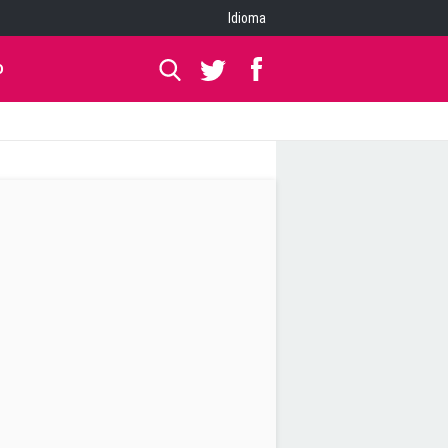
Idioma
O