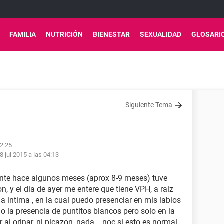
FAMILIA
NUTRICIÓN
BIENESTAR
SEXUALIDAD
GLOSARI
Siguiente Tema
02:25
8 jul 2015 a las 04:13
uiente hace algunos meses (aprox 8-9 meses) tuve
n, y el dia de ayer me entere que tiene VPH, a raiz
 intima , en la cual puedo presenciar en mis labios
 la presencia de puntitos blancos pero solo en la
r al orinar, ni picazon, nada... noc si esto es normal