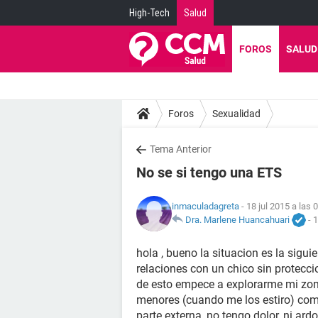
High-Tech
Salud
FOROS
SALUD
Foros
Sexualidad
Tema Anterior
No se si tengo una ETS
inmaculadagreta
- 18 jul 2015 a las 
Dra. Marlene Huancahuari
-
1
hola , bueno la situacion es la sig
relaciones con un chico sin proteccio
de esto empece a explorarme mi zona
menores (cuando me los estiro) como
parte externa, no tengo dolor, ni ardo