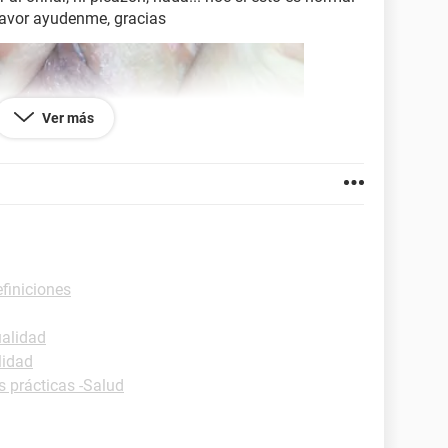
favor ayudenme, gracias
Ver más
efiniciones
ualidad
lidad
s prácticas -Salud