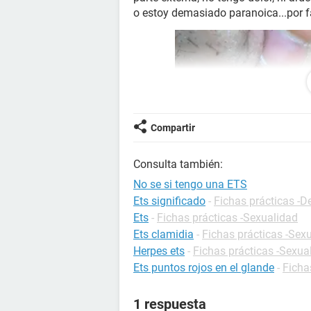
o estoy demasiado paranoica...por 
Compartir
Consulta también:
No se si tengo una ETS
Ets significado
-
Fichas prácticas -D
Ets
-
Fichas prácticas -Sexualidad
Ets clamidia
-
Fichas prácticas -Sex
Herpes ets
-
Fichas prácticas -Sexua
Ets puntos rojos en el glande
-
Ficha
1 respuesta