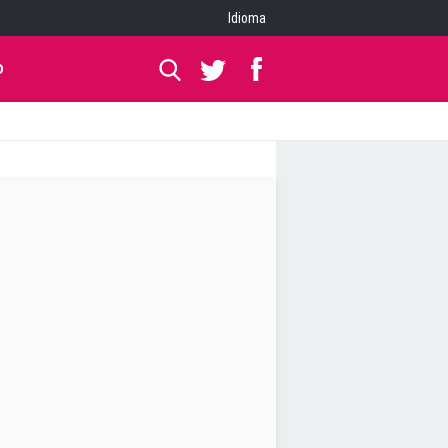
Idioma
O