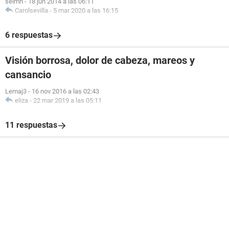
seimh
-
18 jun 2014 a las 06:11
Carolsevilla
-
5 mar 2020 a las 16:15
6 respuestas
Visión borrosa, dolor de cabeza, mareos y
cansancio
Lemaj3
-
16 nov 2016 a las 02:43
eliza
-
22 mar 2019 a las 05:11
11 respuestas