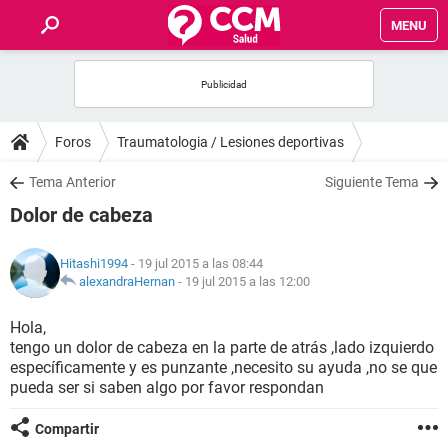
MENU
INICIO
FOROS
Foros
Traumatologia / Lesiones deportivas
SALUD
Tema Anterior
Siguiente Tema
Dolor de cabeza
FAMILIA
Hitashi1994
- 19 jul 2015 a las 08:44
NUTRICIÓN
alexandraHernan
-
19 jul 2015 a las 12:00
Hola,
BIENESTAR
tengo un dolor de cabeza en la parte de atrás ,lado izquierdo
específicamente y es punzante ,necesito su ayuda ,no se que
SEXUALIDAD
pueda ser si saben algo por favor respondan
Compartir
GLOSARIO