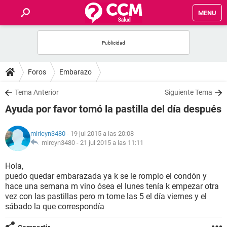
MENU
INICIO
FOROS
Foros
Embarazo
SALUD
Tema Anterior
Siguiente Tema
Ayuda por favor tomó la pastilla del día después
FAMILIA
miricyn3480
- 19 jul 2015 a las 20:08
NUTRICIÓN
mircyn3480 -
21 jul 2015 a las 11:11
Hola,
BIENESTAR
puedo quedar embarazada ya k se le rompio el condón y
hace una semana m vino ósea el lunes tenía k empezar otra
SEXUALIDAD
vez con las pastillas pero m tome las 5 el día viernes y el
sábado la que correspondía
GLOSARIO