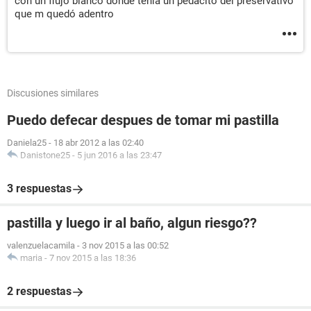
con un flujo blanco donde tenía un pedacito del preservativo
que m quedó adentro
Discusiones similares
Puedo defecar despues de tomar mi pastilla
Daniela25
-
18 abr 2012 a las 02:40
Danistone25
-
5 jun 2016 a las 23:47
3 respuestas
pastilla y luego ir al baño, algun riesgo??
valenzuelacamila
-
3 nov 2015 a las 00:52
maria
-
7 nov 2015 a las 18:36
2 respuestas