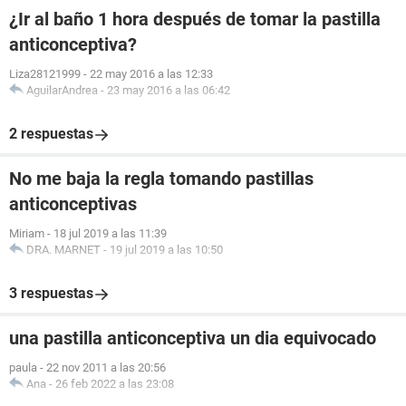
¿Ir al baño 1 hora después de tomar la pastilla
anticonceptiva?
Liza28121999
-
22 may 2016 a las 12:33
AguilarAndrea
-
23 may 2016 a las 06:42
2 respuestas
No me baja la regla tomando pastillas
anticonceptivas
Miriam
-
18 jul 2019 a las 11:39
DRA. MARNET
-
19 jul 2019 a las 10:50
3 respuestas
una pastilla anticonceptiva un dia equivocado
paula
-
22 nov 2011 a las 20:56
Ana
-
26 feb 2022 a las 23:08