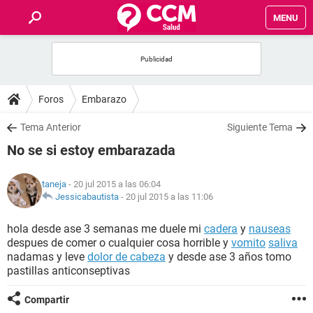
MENU
INICIO
FOROS
Foros
Embarazo
SALUD
Tema Anterior
Siguiente Tema
No se si estoy embarazada
FAMILIA
taneja
- 20 jul 2015 a las 06:04
NUTRICIÓN
Jessicabautista
-
20 jul 2015 a las 11:06
hola desde ase 3 semanas me duele mi
cadera
y
nauseas
BIENESTAR
despues de comer o cualquier cosa horrible y
vomito
saliva
nadamas y leve
dolor de cabeza
y desde ase 3 años tomo
SEXUALIDAD
pastillas anticonseptivas
Compartir
GLOSARIO