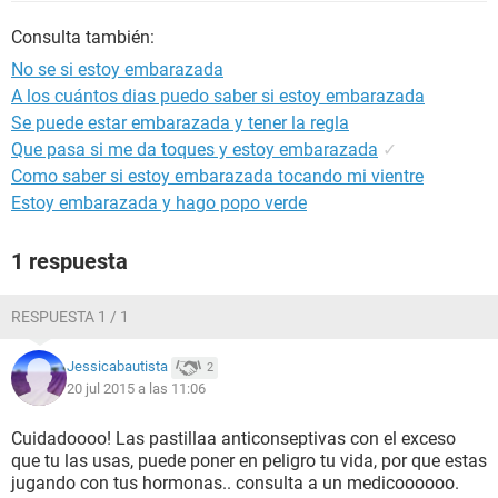
Consulta también:
No se si estoy embarazada
A los cuántos dias puedo saber si estoy embarazada
Se puede estar embarazada y tener la regla
Que pasa si me da toques y estoy embarazada
✓
Como saber si estoy embarazada tocando mi vientre
Estoy embarazada y hago popo verde
1 respuesta
RESPUESTA 1 / 1
Jessicabautista
2
20 jul 2015 a las 11:06
Cuidadoooo! Las pastillaa anticonseptivas con el exceso
que tu las usas, puede poner en peligro tu vida, por que estas
jugando con tus hormonas.. consulta a un medicoooooo.