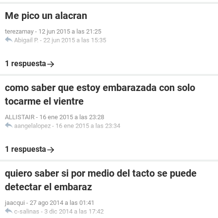
Me pico un alacran
terezamay
-
12 jun 2015 a las 21:25
Abigail P.
-
22 jun 2015 a las 15:35
1 respuesta
como saber que estoy embarazada con solo
tocarme el vientre
ALLISTAIR
-
16 ene 2015 a las 23:28
aangelalopez
-
16 ene 2015 a las 23:34
1 respuesta
quiero saber si por medio del tacto se puede
detectar el embaraz
jaacqui
-
27 ago 2014 a las 01:41
c-salinas
-
3 dic 2014 a las 17:42