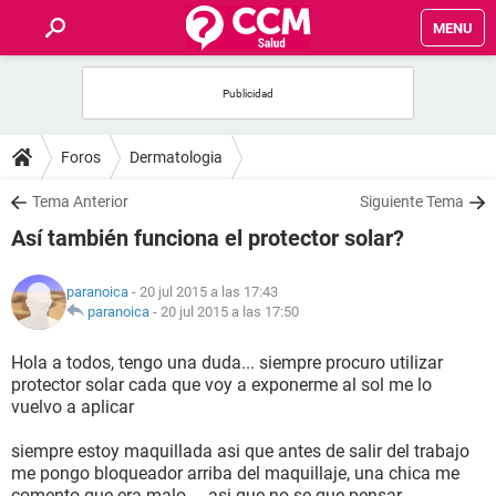
MENU
INICIO
FOROS
Foros
Dermatologia
SALUD
Tema Anterior
Siguiente Tema
Así también funciona el protector solar?
FAMILIA
paranoica
- 20 jul 2015 a las 17:43
NUTRICIÓN
paranoica
-
20 jul 2015 a las 17:50
Hola a todos, tengo una duda... siempre procuro utilizar
BIENESTAR
protector solar cada que voy a exponerme al sol me lo
vuelvo a aplicar
SEXUALIDAD
siempre estoy maquillada asi que antes de salir del trabajo
me pongo bloqueador arriba del maquillaje, una chica me
GLOSARIO
comento que era malo.... asi que no se que pensar.