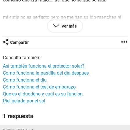
mi cutis no es perfecto pero no me han salido manchas ni
nada por el estilo y tengo un buen tiempo haciendo esto
Ver más
creen que esto esta bien Y/O que me recomiendan
Compartir
Consulta también:
gracias y saludos!
Así también funciona el protector solar?
Como funciona la pastilla del dia despues
Como funciona el diu
Cómo funciona el test de embarazo
Que es el duodeno y cual es su funcion
Piel pelada por el sol
1 respuesta