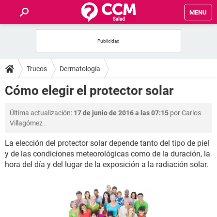
MENU
INICIO
FOROS
Trucos
Dermatología
SALUD
Cómo elegir el protector solar
FAMILIA
Última actualización:
17 de junio de 2016 a las 07:15
por
Carlos
Villagómez
.
NUTRICIÓN
La elección del protector solar depende tanto del tipo de piel
y de las condiciones meteorológicas como de la duración, la
BIENESTAR
hora del día y del lugar de la exposición a la radiación solar.
SEXUALIDAD
GLOSARIO