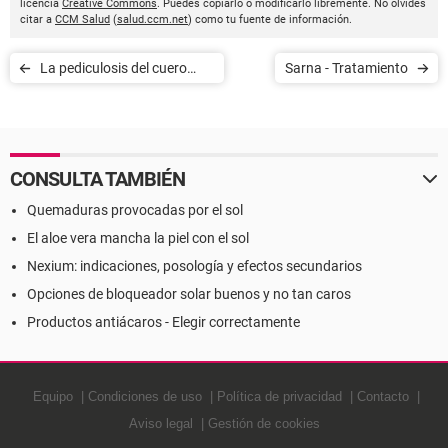
licencia
Creative Commons
. Puedes copiarlo o modificarlo libremente. No olvides
citar a
CCM Salud
(
salud.ccm.net
) como tu fuente de información.
La pediculosis del cuero
Sarna - Tratamiento
cabelludo o infestación de
piojos
CONSULTA TAMBIÉN
Quemaduras provocadas por el sol
El aloe vera mancha la piel con el sol
Nexium: indicaciones, posología y efectos secundarios
Opciones de bloqueador solar buenos y no tan caros
Productos antiácaros - Elegir correctamente
Equipo
Condiciones de uso
Política de privacidad
Contacto
Aviso legal
Gestión de cookies