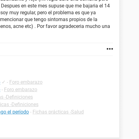
. Despues en este mes supuse que me bajaria el 14
soy muy regular, pero el problema es que ya
 mencionar que tengo sintomas propios de la
senos, acne etc) . Por favor agradeceria mucho una
o
✓
-
Foro embarazo
o
-
Foro embarazo
as -Definiciones
icas -Definiciones
go el período
-
Fichas prácticas -Salud