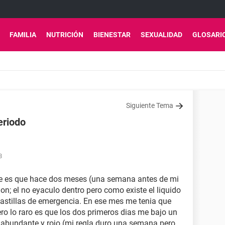
FAMILIA
NUTRICIÓN
BIENESTAR
SEXUALIDAD
GLOSARI
Siguiente Tema
eriodo
8
de es que hace dos meses (una semana antes de mi
ion; el no eyaculo dentro pero como existe el liquido
astillas de emergencia. En ese mes me tenia que
pero lo raro es que los dos primeros dias me bajo un
lujo abundante y rojo (mi regla duro una semana pero