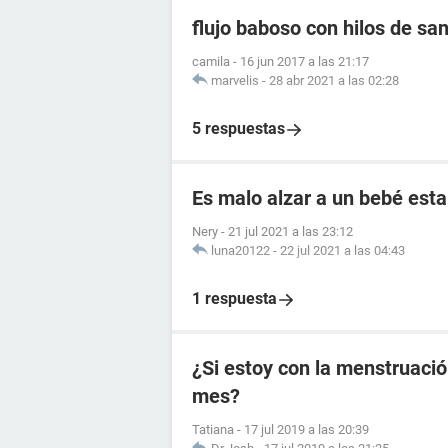
flujo baboso con hilos de sa
camila
-
16 jun 2017 a las 21:17
marvelis
-
28 abr 2021 a las 02:28
5 respuestas
Es malo alzar a un bebé esta
Nery
-
21 jul 2021 a las 23:12
luna20122
-
22 jul 2021 a las 04:43
1 respuesta
¿Si estoy con la menstruaci
mes?
Tatiana
-
17 jul 2019 a las 20:39