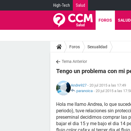
High-Tech
Salud
FOROS
SALUD
Foros
Sexualidad
Tema Anterior
Tengo un problema con mi p
Andre927
- 20 jul 2015 a las 17:49
paranoica
-
20 jul 2015 a las 17:5
Hola me llamo Andrea, lo que suce
periodo), tuve relaciones sin protecc
preseminal decidimos comprar las p
bajar el dia 15 y me bajo el dia 14 
flujo color cafe,y al tercer dia el f