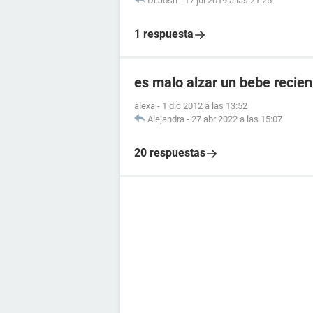
Dr.Josh
-
17 jul 2019 a las 21:25
1 respuesta
es malo alzar un bebe recien
alexa
-
1 dic 2012 a las 13:52
Alejandra
-
27 abr 2022 a las 15:07
20 respuestas