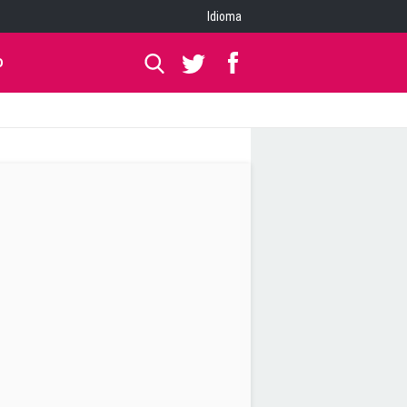
Idioma
O