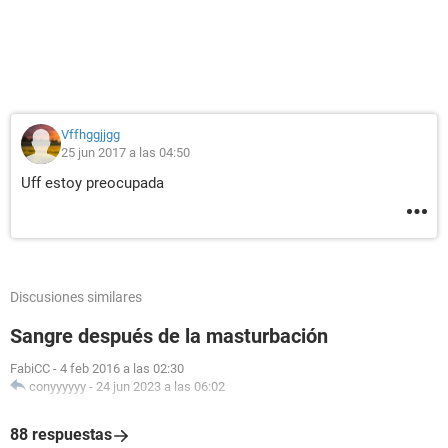
Vffhggjjgg
25 jun 2017 a las 04:50
Uff estoy preocupada
Discusiones similares
Sangre después de la masturbación
FabiCC
-
4 feb 2016 a las 02:30
conyyyyyy
-
24 jun 2023 a las 06:02
88 respuestas