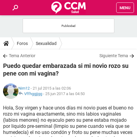
MENU
INICIO
FOROS
Foros
Sexualidad
SALUD
Tema Anterior
Siguiente Tema
Puedo quedar embarazada si mi novio rozo su
FAMILIA
pene con mi vagina?
NUTRICIÓN
Nim12
- 21 jul 2015 a las 02:06
Vffhggjjgg
-
25 jun 2017 a las 04:50
BIENESTAR
Hola, Soy virgen y hace unos días mi novio pues el bueno no
rozo mi vagina exactamente, sino mis labios vaginales
SEXUALIDAD
(labios menores) no eyaculo pero su pene estaba mojado
por liquido pre-seminal (limpio su pene cuando veía que se
humedecía) el no uso condón y froto su pene muchas veces
GLOSARIO