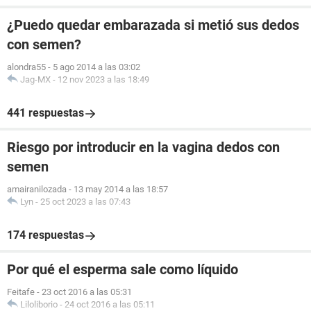
¿Puedo quedar embarazada si metió sus dedos
con semen?
alondra55
-
5 ago 2014 a las 03:02
Jag-MX
-
12 nov 2023 a las 18:49
441 respuestas
Riesgo por introducir en la vagina dedos con
semen
amairanilozada
-
13 may 2014 a las 18:57
Lyn
-
25 oct 2023 a las 07:43
174 respuestas
Por qué el esperma sale como líquido
Feitafe
-
23 oct 2016 a las 05:31
Liloliborio
-
24 oct 2016 a las 05:11