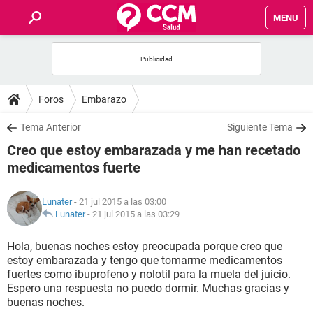
MENU
INICIO
FOROS
Foros
Embarazo
SALUD
Tema Anterior
Siguiente Tema
Creo que estoy embarazada y me han recetado
FAMILIA
medicamentos fuerte
NUTRICIÓN
Lunater
- 21 jul 2015 a las 03:00
Lunater
-
21 jul 2015 a las 03:29
BIENESTAR
Hola, buenas noches estoy preocupada porque creo que
estoy embarazada y tengo que tomarme medicamentos
SEXUALIDAD
fuertes como ibuprofeno y nolotil para la muela del juicio.
Espero una respuesta no puedo dormir. Muchas gracias y
buenas noches.
GLOSARIO