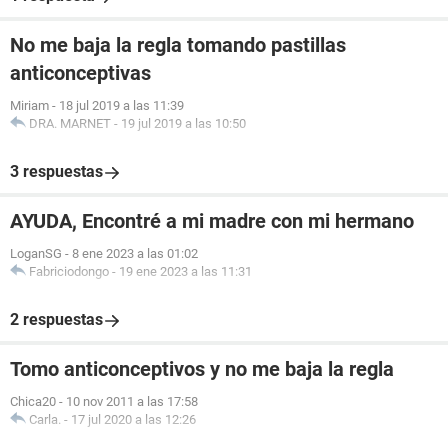
No me baja la regla tomando pastillas
anticonceptivas
Miriam
-
18 jul 2019 a las 11:39
DRA. MARNET
-
19 jul 2019 a las 10:50
3 respuestas
AYUDA, Encontré a mi madre con mi hermano
LoganSG
-
8 ene 2023 a las 01:02
Fabriciodongo
-
19 ene 2023 a las 11:31
2 respuestas
Tomo anticonceptivos y no me baja la regla
Chica20
-
10 nov 2011 a las 17:58
Carla.
-
17 jul 2020 a las 12:26