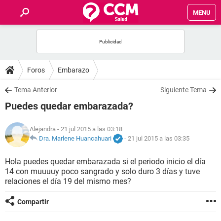
MENU
INICIO
FOROS
Foros
Embarazo
SALUD
Tema Anterior
Siguiente Tema
Puedes quedar embarazada?
FAMILIA
Alejandra
- 21 jul 2015 a las 03:18
NUTRICIÓN
Dra. Marlene Huancahuari
-
21 jul 2015 a las 03:35
Hola puedes quedar embarazada si el periodo inicio el día
BIENESTAR
14 con muuuuy poco sangrado y solo duro 3 días y tuve
relaciones el día 19 del mismo mes?
SEXUALIDAD
Compartir
GLOSARIO