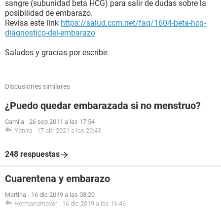
sangre (subunidad beta HCG) para salir de dudas sobre la
posibilidad de embarazo.
Revisa este link
https://salud.ccm.net/faq/1604-beta-hcg-
diagnostico-del-embarazo
Saludos y gracias por escribir.
Discusiones similares
¿Puedo quedar embarazada si no menstruo?
Camila
-
26 sep 2011 a las 17:54
Yanira
-
17 abr 2021 a las 20:43
248 respuestas
Cuarentena y embarazo
Martina
-
16 dic 2019 a las 08:20
Hermanamayor
-
16 dic 2019 a las 16:46