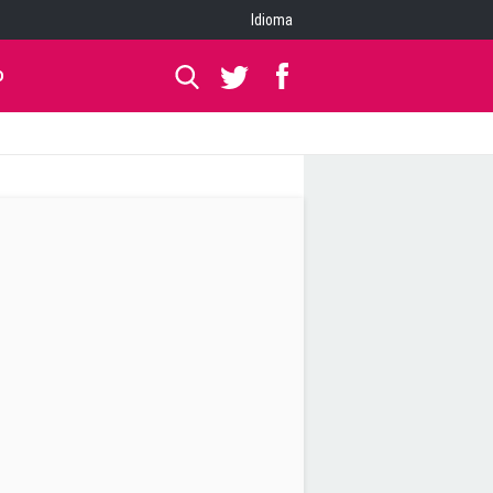
Idioma
O