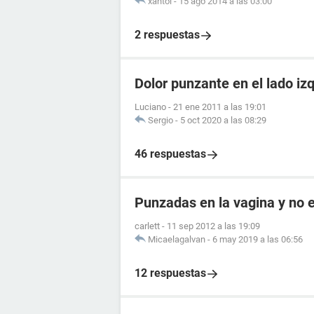
xantol
-
15 ago 2014 a las 03:00
2 respuestas
Dolor punzante en el lado iz
Luciano
-
21 ene 2011 a las 19:01
Sergio
-
5 oct 2020 a las 08:29
46 respuestas
Punzadas en la vagina y no
carlett
-
11 sep 2012 a las 19:09
Micaelagalvan
-
6 may 2019 a las 06:56
12 respuestas