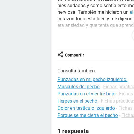
pies sudadas y como sentía esto m
nerviosa! También me hicieron un
e
corazón todo esta bien y me dijeron
era ansiedad y que tenía que aprende
punzadas o piquetes que me dan son
de mi corazón....
Ah que se debe que sienta eso, es n
Compartir
Consulta también:
Punzadas en mi pecho izquierdo.
Musculos del pecho
-
Fichas práctic
Punzadas en el vientre bajo
-
Fichas
Herpes en el pecho
-
Fichas práctica
Dolor en testiculo izquierdo
-
Fichas 
Porque se me cierra el pecho
-
Ficha
1 respuesta