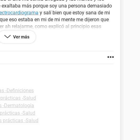
e exaltaba más porque soy una persona demasiado
lectrocardiograma
y salí bien que estoy sana de mi
 que eso estaba en mi de mi mente me dijeron que
r ah relajarme, como explicó al principio esas
 leves pero estoy con esa duda ya que estoy bien
Ver más
ormal? Estrés? O qué ayúdenme por favor .
as -Definiciones
 prácticas -Salud
s -Dermatología
prácticas -Salud
s prácticas -Salud