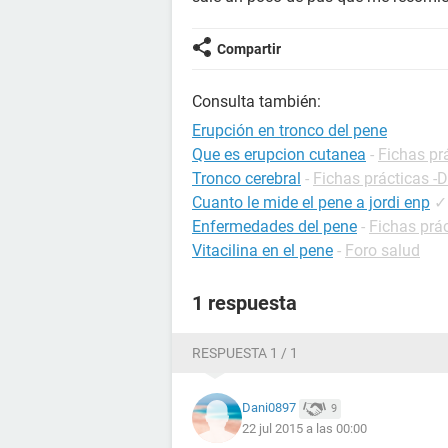
Compartir
Consulta también:
Erupción en tronco del pene
Que es erupcion cutanea
-
Fichas pr
Tronco cerebral
-
Fichas prácticas -D
Cuanto le mide el pene a jordi enp
✓
Enfermedades del pene
-
Fichas prác
Vitacilina en el pene
-
Foro salud
1 respuesta
RESPUESTA 1 / 1
Dani0897
9
22 jul 2015 a las 00:00