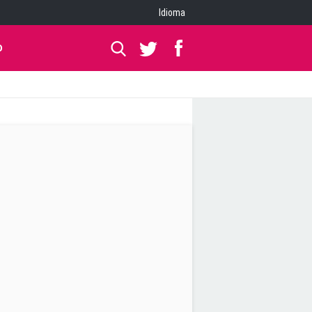
Idioma
O