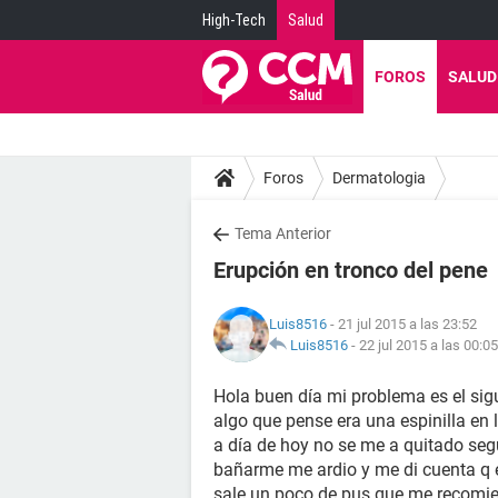
High-Tech
Salud
FOROS
SALUD
Foros
Dermatologia
Tema Anterior
Erupción en tronco del pene
Luis8516
- 21 jul 2015 a las 23:52
Luis8516
-
22 jul 2015 a las 00:05
Hola buen día mi problema es el si
algo que pense era una espinilla en 
a día de hoy no se me a quitado según
bañarme me ardio y me di cuenta q 
sale un poco de pus que me recomi