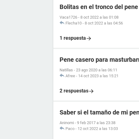
Bolitas en el tronco del pene
Vaca1726
-
8 oct 2022 a las 01:08
Flecha10
-
8 oct 2022 a las 04:56
1 respuesta
Pene casero para masturba
Natillas
-
23 ago 2020 a las 06:11
Afree
-
14 oct 2023 a las 15:21
2 respuestas
Saber si el tamaño de mi pe
Aninomi
-
9 feb 2017 a las 23:38
Paco
-
12 oct 2022 a las 13:03