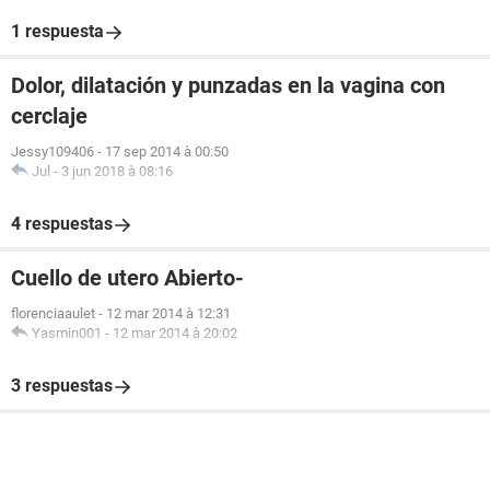
1 respuesta
Dolor, dilatación y punzadas en la vagina con
cerclaje
Jessy109406
-
17 sep 2014 à 00:50
Jul
-
3 jun 2018 à 08:16
4 respuestas
Cuello de utero Abierto-
florenciaaulet
-
12 mar 2014 à 12:31
Yasmin001
-
12 mar 2014 à 20:02
3 respuestas