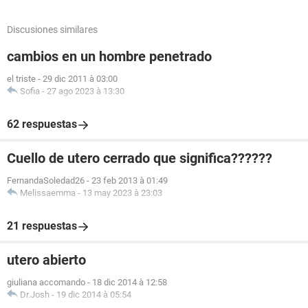
Discusiones similares
cambios en un hombre penetrado
el triste
-
29 dic 2011 à 03:00
Sofia
-
27 ago 2023 à 13:30
62 respuestas
Cuello de utero cerrado que significa??????
FernandaSoledad26
-
23 feb 2013 à 01:49
Melissaemma
-
13 may 2023 à 23:03
21 respuestas
utero abierto
giuliana accomando
-
18 dic 2014 à 12:58
Dr.Josh
-
19 dic 2014 à 05:54