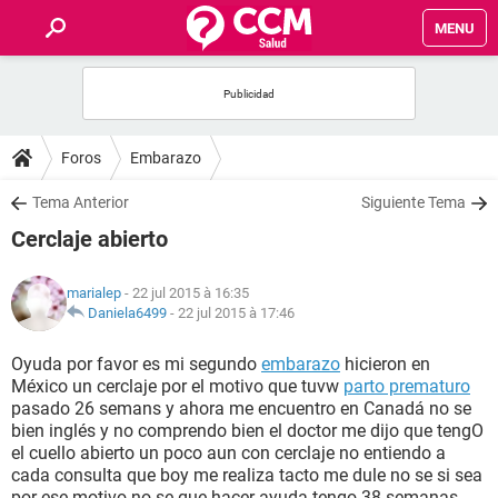
MENU
INICIO
FORUMS
Foros
Embarazo
SALUD
Tema Anterior
Siguiente Tema
Cerclaje abierto
FAMILIA
marialep
- 22 jul 2015 à 16:35
NUTRICIÓN
Daniela6499
-
22 jul 2015 à 17:46
Oyuda por favor es mi segundo
embarazo
hicieron en
BIENESTAR
México un cerclaje por el motivo que tuvw
parto prematuro
pasado 26 semans y ahora me encuentro en Canadá no se
SEXUALIDAD
bien inglés y no comprendo bien el doctor me dijo que tengO
el cuello abierto un poco aun con cerclaje no entiendo a
cada consulta que boy me realiza tacto me dule no se si sea
GLOSARIO
por ese motivo no se que hacer ayuda tengo 38 semanas