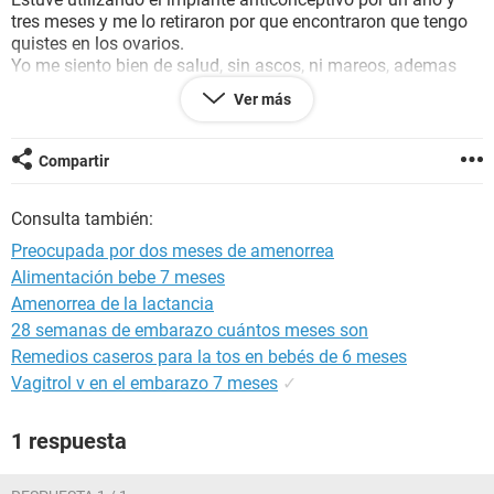
tres meses y me lo retiraron por que encontraron que tengo
quistes en los ovarios.
Yo me siento bien de salud, sin ascos, ni mareos, ademas
hace como 15 días me hice una prueba de embarazo de
Ver más
farmacia, por la tarde y salio negativa.
¿Que es lo que me puede estar pasando?
Me recomendaron tomar compuesto de lydia, llevo una
Compartir
semana y no veo cambios de ningún tipo
Consulta también:
Preocupada por dos meses de amenorrea
Alimentación bebe 7 meses
Amenorrea de la lactancia
28 semanas de embarazo cuántos meses son
Remedios caseros para la tos en bebés de 6 meses
Vagitrol v en el embarazo 7 meses
✓
1 respuesta