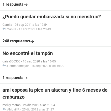
1 respuesta
¿Puedo quedar embarazada si no menstruo?
Camila
-
26 sep 2011 a las 17:54
Yanira
-
17 abr 2021 a las 20:43
248 respuestas
No encontré el tampón
daisy300300
-
16 sep 2020 a las 16:05
Hermanamayor
-
16 sep 2020 a las 16:20
1 respuesta
ami esposa la pico un alacran y tine 6 meses de
embarazo
melky moran
-
25 dic 2012 a las 21:04
Abigail P.
-
25 dic 2012 a las 21:37