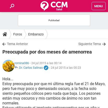
MENU
INICIO
FOROS
Foros
Embarazo
SALUD
Tema Anterior
Siguiente Tema
Preocupada por dos meses de amenorrea
FAMILIA
romina086
- 24 jul 2015 a las 00:14
NUTRICIÓN
Dr. Carlos Salinas
-
24 jul 2015 a las 00:23
Hola...
BIENESTAR
Estoy preocupada por que mi última regla fue el 21 de Mayo,
pero fue muy poco y demasiado oscuro, a la fecha solo
SEXUALIDAD
siento pequeños cólicos pero nada que baja. Los pezones
están muy oscuros y mis cambios de ánimo no son tan
normales.
GLOSARIO
Estuve utilizando el implante anticonceptivo por un año y