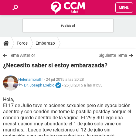
MENU
INICIO
FOROS
Foros
Embarazo
SALUD
Tema Anterior
Siguiente Tema
¿Necesito saber si estoy embarazada?
FAMILIA
Helenamoralfr
- 24 jul 2015 a las 20:28
NUTRICIÓN
Dr. Joseph Exebio
-
25 jul 2015 a las 01:55
Hola,
BIENESTAR
El 17 de Julio tuve relaciones sexuales pero sin eyaculación
adentro y con condón me tome la pastilla postday porque el
SEXUALIDAD
condón quedo adentro de la vagina. El 29 y 30 llego una
menstruación muy abundante el 1 de julio solo vinieron
manchas... Luego tuve relaciones el 12 de julio sin
GLOSARIO
protección pero no hubo eyaculación y la penetració