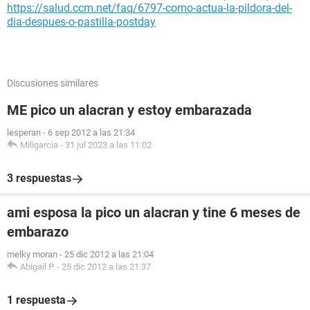
https://salud.ccm.net/faq/6797-como-actua-la-pildora-del-
dia-despues-o-pastilla-postday
Discusiones similares
ME pico un alacran y estoy embarazada
lesperan
-
6 sep 2012 a las 21:34
Miligarcia
-
31 jul 2023 a las 11:02
3 respuestas
ami esposa la pico un alacran y tine 6 meses de
embarazo
melky moran
-
25 dic 2012 a las 21:04
Abigail P.
-
25 dic 2012 a las 21:37
1 respuesta