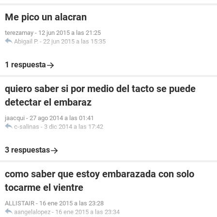
Me pico un alacran
terezamay
-
12 jun 2015 a las 21:25
Abigail P.
-
22 jun 2015 a las 15:35
1 respuesta
quiero saber si por medio del tacto se puede
detectar el embaraz
jaacqui
-
27 ago 2014 a las 01:41
c-salinas
-
3 dic 2014 a las 17:42
3 respuestas
como saber que estoy embarazada con solo
tocarme el vientre
ALLISTAIR
-
16 ene 2015 a las 23:28
aangelalopez
-
16 ene 2015 a las 23:34