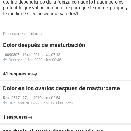
uterino dependiendo de la fuerza con que lo hagan pero es
preferible que vallas con un gine para que te diga el porque y
te medique si es necesario. saludos1
Discusiones similares
Dolor después de masturbación
10090807
-
16 oct 2014 a las 07:12
Docdiaz
-
1 feb 2023 a las 00:46
41 respuestas
Dolor en los ovarios despues de masturbarse
Rosa8517
-
27 jun 2019 a las 02:54
DRA. MARNET
-
27 jun 2019 a las 12:27
1 respuesta