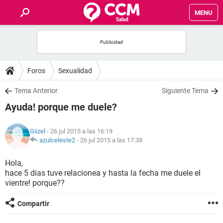
MENU
INICIO
FOROS
Foros
Sexualidad
SALUD
Tema Anterior
Siguiente Tema
Ayuda! porque me duele?
FAMILIA
Giizel
- 26 jul 2015 a las 16:19
NUTRICIÓN
azulceleste2
-
26 jul 2015 a las 17:38
Hola,
BIENESTAR
hace 5 dias tuve relacionea y hasta la fecha me duele el
vientre! porque??
SEXUALIDAD
Compartir
GLOSARIO