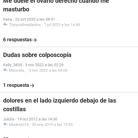
Me duele el ovario derecho cuando me
masturbo
Keira
-
23 oct 2020 a las 08:41
Theycallmedarlinx
-
7 jul 2023 a las 14:49
6 respuestas
Dudas sobre colposcopía
Kelly_3834
-
3 nov 2022 a las 02:29
Maricela_
-
3 nov 2022 a las 04:04
1 respuesta
dolores en el lado izquierdo debajo de las
costillas
Julufa
-
19 oct 2012 a las 14:30
Modesto16
-
30 ene 2019 a las 12:43