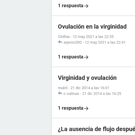
1 respuesta
Ovulación en la virginidad
Cinthia
-
12 may 2021 a las 22:35
arjenro300
-
12 may 2021 a las 22:41
1 respuesta
Virginidad y ovulación
mukti
-
21 dic 2014 a las 16:01
c-salinas
-
21 dic 2014 a las 16:25
1 respuesta
¿La ausencia de flujo despué