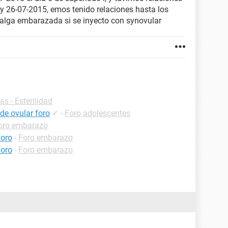
oy 26-07-2015, emos tenido relaciones hasta los
 salga embarazada si se inyecto con synovular
as - Esterilidad
de ovular foro
✓
-
Foro adolescentes
oro embarazo
foro
-
Foro embarazo
foro
-
Foro embarazo