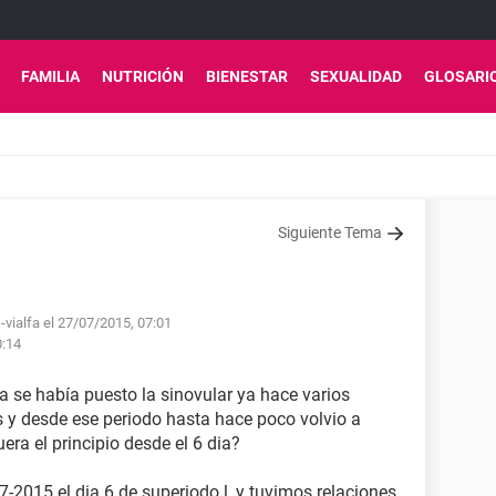
FAMILIA
NUTRICIÓN
BIENESTAR
SEXUALIDAD
GLOSARI
Siguiente Tema
-vialfa el 27/07/2015, 07:01
0:14
a se había puesto la sinovular ya hace varios
 y desde ese periodo hasta hace poco volvio a
uera el principio desde el 6 dia?
7-2015 el dia 6 de superiodo l, y tuvimos relaciones