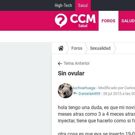
High-Tech
Salud
FOROS
SALUD
Foros
Sexualidad
Tema Anterior
Sin ovular
luchoartuaga
- Modificado por Carlos
Daniela6499
-
28 jul 2015 a las 0
hola tengo una duda, es que mi novi
meses atras como 3 a 4 meces atras
inyectar, tiene que hacerlo como si f
otra cosa es que eya se inyecto 19-0