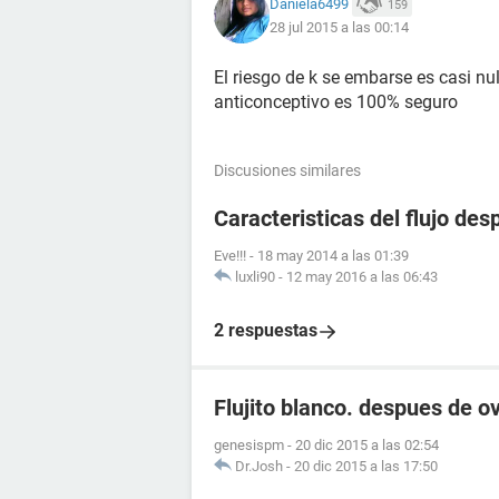
Daniela6499
159
28 jul 2015 a las 00:14
El riesgo de k se embarse es casi n
anticonceptivo es 100% seguro
Discusiones similares
Caracteristicas del flujo de
Eve!!!
-
18 may 2014 a las 01:39
luxli90
-
12 may 2016 a las 06:43
2 respuestas
Flujito blanco. despues de ov
genesispm
-
20 dic 2015 a las 02:54
Dr.Josh
-
20 dic 2015 a las 17:50