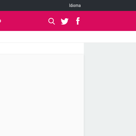
Idioma
O