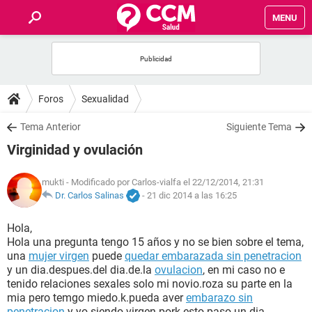
MENU
INICIO
FOROS
Foros
Sexualidad
SALUD
Tema Anterior
Siguiente Tema
Virginidad y ovulación
FAMILIA
mukti
- Modificado por Carlos-vialfa el 22/12/2014, 21:31
NUTRICIÓN
Dr. Carlos Salinas
-
21 dic 2014 a las 16:25
Hola,
BIENESTAR
Hola una pregunta tengo 15 años y no se bien sobre el tema,
una
mujer virgen
puede
quedar embarazada sin penetracion
SEXUALIDAD
y un dia.despues.del dia.de.la
ovulacion
, en mi caso no e
tenido relaciones sexales solo mi novio.roza su parte en la
mia pero temgo miedo.k.pueda aver
embarazo sin
GLOSARIO
penetracion
y yo.siendo.virgen pork esto.paso un dia