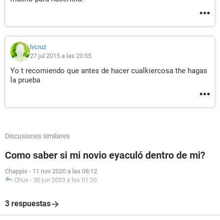
lvcruz
27 jul 2015 a las 20:55
Yo t recomiendo que antes de hacer cualkiercosa the hagas
la prueba
Discusiones similares
Como saber si mi novio eyaculó dentro de mi?
Chappis
-
11 nov 2020 a las 08:12
Chus
-
30 jun 2023 a las 01:20
3 respuestas