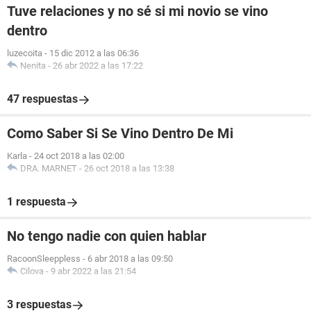
Tuve relaciones y no sé si mi novio se vino
dentro
luzecoita
-
15 dic 2012 a las 06:36
Nenita
-
26 abr 2022 a las 17:22
47 respuestas
Como Saber Si Se Vino Dentro De Mi
Karla
-
24 oct 2018 a las 02:00
DRA. MARNET
-
26 oct 2018 a las 13:38
1 respuesta
No tengo nadie con quien hablar
RacoonSleeppless
-
6 abr 2018 a las 09:50
Cilova
-
9 abr 2022 a las 21:54
3 respuestas