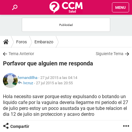
MENU
INICIO
FOROS
Foros
Embarazo
SALUD
Tema Anterior
Siguiente Tema
Porfavor que alguien me responda
FAMILIA
fernandillha
- 27 jul 2015 a las 04:14
NUTRICIÓN
lvcruz
-
27 jul 2015 a las 20:55
Hola necesito saver porque estoy expulsando o botando un
BIENESTAR
liquido cafe por la vaguina deveria llegarme mi periodo el 27
de julio pero estoy un poco asustada ya que tube relacion el
SEXUALIDAD
dia 12 de julio sin proteccion y acavo dentro
Compartir
GLOSARIO