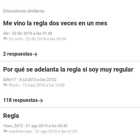
Discusiones similares
Me vino la regla dos veces en un mes
Ale
-
22 dic 2018 a las 01:43
Dr.Josh
-
22 dic 2018 a las 03:34
2 respuestas
Por qué se adelanta la regla si soy muy regular
laflor17
-
8 jul 2013 a las 23:52
Rocio
-
15 may 2019 a las 14:28
118 respuestas
Regla
Yees_3472
-
21 ago 2019 a las 00:40
marlene-ines
-
21 ago 2019 a las 01:24