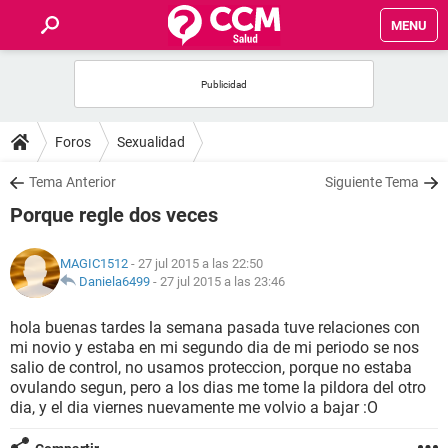
MENU
INICIO
FOROS
Foros
Sexualidad
SALUD
Tema Anterior
Siguiente Tema
Porque regle dos veces
FAMILIA
MAGIC1512
- 27 jul 2015 a las 22:50
NUTRICIÓN
Daniela6499
-
27 jul 2015 a las 23:46
hola buenas tardes la semana pasada tuve relaciones con
BIENESTAR
mi novio y estaba en mi segundo dia de mi periodo se nos
salio de control, no usamos proteccion, porque no estaba
SEXUALIDAD
ovulando segun, pero a los dias me tome la pildora del otro
dia, y el dia viernes nuevamente me volvio a bajar :O
GLOSARIO