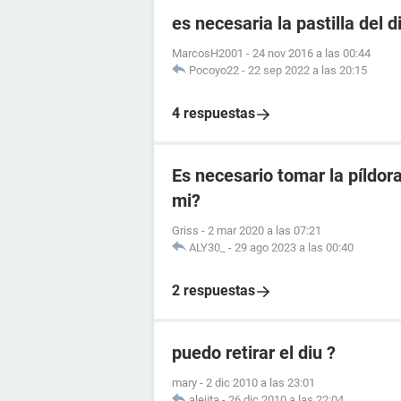
es necesaria la pastilla del
MarcosH2001
-
24 nov 2016 a las 00:44
Pocoyo22
-
22 sep 2022 a las 20:15
4 respuestas
Es necesario tomar la píldora
mi?
Griss
-
2 mar 2020 a las 07:21
ALY30_
-
29 ago 2023 a las 00:40
2 respuestas
puedo retirar el diu ?
mary
-
2 dic 2010 a las 23:01
alejita
-
26 dic 2010 a las 22:04