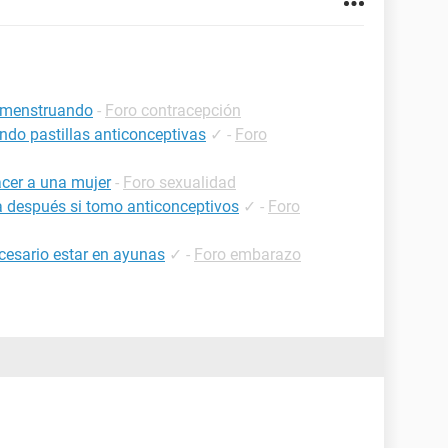
ar menstruando
-
Foro contracepción
ndo pastillas anticonceptivas
✓
-
Foro
acer a una mujer
-
Foro sexualidad
ía después si tomo anticonceptivos
✓
-
Foro
esario estar en ayunas
✓
-
Foro embarazo