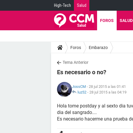
High-Tech
Salud
FOROS
SALUD
Foros
Embarazo
Tema Anterior
Es necesario o no?
JossCM
- 28 jul 2015 a las 01:41
luz52
-
28 jul 2015 a las 04:19
Hola tome postday y al sexto dia tu
dia del sangrado....
Es necesario hacerme una prueba d