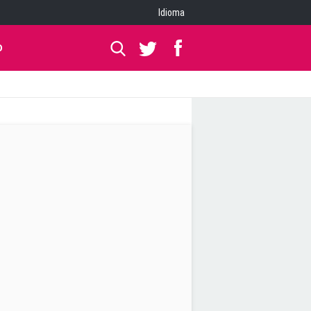
Idioma
O