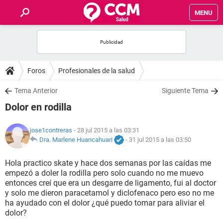
MENU
INICIO
FOROS
Foros
Profesionales de la salud
SALUD
Tema Anterior
Siguiente Tema
Dolor en rodilla
FAMILIA
jose1contreras
- 28 jul 2015 a las 03:31
NUTRICIÓN
Dra. Marlene Huancahuari
-
31 jul 2015 a las 03:50
Hola practico skate y hace dos semanas por las caídas me
BIENESTAR
empezó a doler la rodilla pero solo cuando no me muevo
entonces creí que era un desgarre de ligamento, fui al doctor
SEXUALIDAD
y solo me dieron paracetamol y diclofenaco pero eso no me
ha ayudado con el dolor ¿qué puedo tomar para aliviar el
dolor?
GLOSARIO