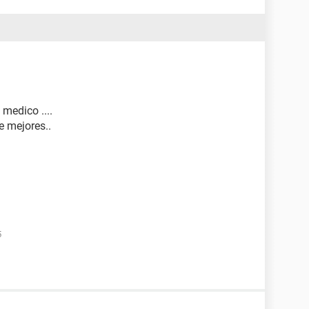
 medico ....
e mejores..
5