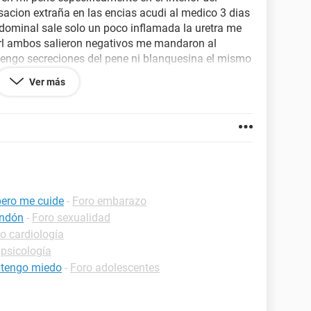
acion extraña en las encias acudi al medico 3 dias
dominal sale solo un poco inflamada la uretra me
drl ambos salieron negativos me mandaron al
engo secreciones del pene ni blanquesina el mismo
ion urinaria severa me mando tratamiento peroo
Ver más
de tratarce de una infeccion urinaria si en el
a sangre tampoco xq el diagnostico y que puede ser
ero me cuide
-
Foro embarazo
ondón
-
Foro sexualidad
o cardiología
 psicología
o tengo miedo
-
Foro adolescentes