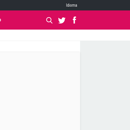
Idioma
O