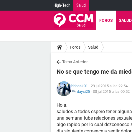
High-Tech
Salud
FOROS
SALUD
Foros
Salud
Tema Anterior
No se que tengo me da mied
bbhcak01
- 29 jul 2015 a las 22:54
daysi25
-
30 jul 2015 a las 00:52
Hola,
saludos a todos espero tener algun
una semana tube relaciones sexuale
algo rapido por lo cual dezconosco 
dia siguiente comence a sentir dolor