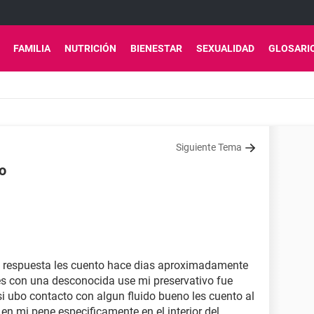
FAMILIA
NUTRICIÓN
BIENESTAR
SEXUALIDAD
GLOSARI
Siguiente Tema
o
a respuesta les cuento hace dias aproximadamente
s con una desconocida use mi preservativo fue
si ubo contacto con algun fluido bueno les cuento al
 en mi pene especificamente en el interior del