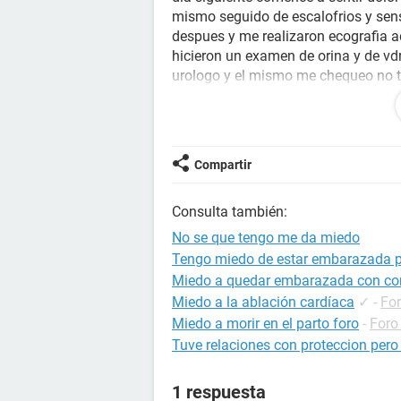
mismo seguido de escalofrios y sens
despues y me realizaron ecografia a
hicieron un examen de orina y de v
urologo y el mismo me chequeo no t
indico que se trataba de una infecc
estoy muy asustado diganme como pue
examen de orna no sale nada y en l
ayuda amigos ... me siento muy mal
Compartir
Consulta también:
No se que tengo me da miedo
Tengo miedo de estar embarazada p
Miedo a quedar embarazada con c
Miedo a la ablación cardíaca
✓
-
For
Miedo a morir en el parto foro
-
Foro
Tuve relaciones con proteccion per
1 respuesta