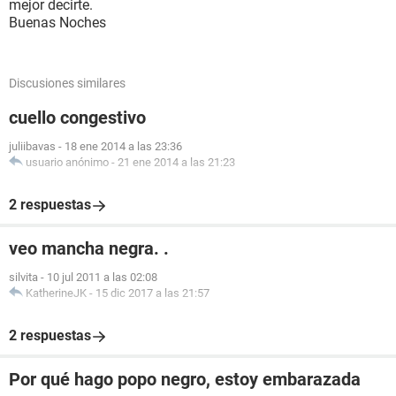
mejor decirte.
Buenas Noches
Discusiones similares
cuello congestivo
juliibavas
-
18 ene 2014 a las 23:36
usuario anónimo
-
21 ene 2014 a las 21:23
2 respuestas
veo mancha negra. .
silvita
-
10 jul 2011 a las 02:08
KatherineJK
-
15 dic 2017 a las 21:57
2 respuestas
Por qué hago popo negro, estoy embarazada