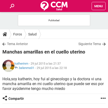
MENU
INICIO
FOROS
Foros
Salud
SALUD
Tema Anterior
Siguiente Tema
Manchas amarillas en el cuello uterino
FAMILIA
katherinm
- 29 jul 2015 a las 21:37
NUTRICIÓN
belenmo01
-
29 jul 2015 a las 22:18
Hola,soy katherin, hoy fui al ginecologo y la doctora vi una
BIENESTAR
mancha amarilla en mi cuello uterino que puede ser eso por
favor ayúdenme tengo mucho miedo
SEXUALIDAD
Compartir
GLOSARIO