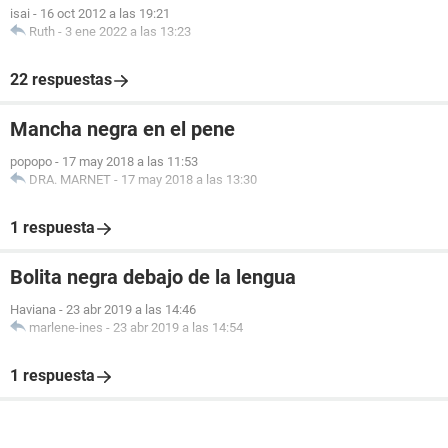
isai
-
16 oct 2012 a las 19:21
Ruth
-
3 ene 2022 a las 13:23
22 respuestas
Mancha negra en el pene
popopo
-
17 may 2018 a las 11:53
DRA. MARNET
-
17 may 2018 a las 13:30
1 respuesta
Bolita negra debajo de la lengua
Haviana
-
23 abr 2019 a las 14:46
marlene-ines
-
23 abr 2019 a las 14:54
1 respuesta