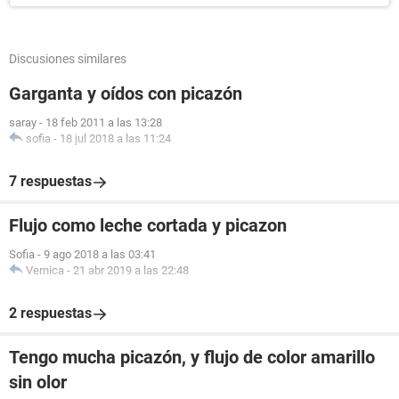
Discusiones similares
Garganta y oídos con picazón
saray
-
18 feb 2011 a las 13:28
sofia
-
18 jul 2018 a las 11:24
7 respuestas
Flujo como leche cortada y picazon
Sofia
-
9 ago 2018 a las 03:41
Vernica
-
21 abr 2019 a las 22:48
2 respuestas
Tengo mucha picazón, y flujo de color amarillo
sin olor