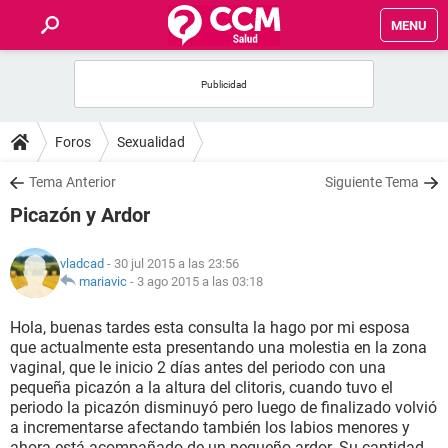
MENU
INICIO
FOROS
Foros
Sexualidad
SALUD
Tema Anterior
Siguiente Tema
Picazón y Ardor
FAMILIA
vladcad
- 30 jul 2015 a las 23:56
NUTRICIÓN
mariavic
-
3 ago 2015 a las 03:18
Hola, buenas tardes esta consulta la hago por mi esposa
BIENESTAR
que actualmente esta presentando una molestia en la zona
vaginal, que le inicio 2 días antes del periodo con una
SEXUALIDAD
pequeña picazón a la altura del clitoris, cuando tuvo el
periodo la picazón disminuyó pero luego de finalizado volvió
a incrementarse afectando también los labios menores y
GLOSARIO
ahora está acompañado de un pequeño ardor. Su cantidad