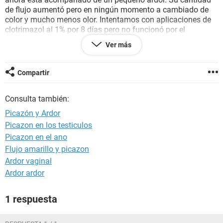
de flujo aumentó pero en ningún momento a cambiado de
color y mucho menos olor. Intentamos con aplicaciones de
clotrimazol al 1% por 8 días pero no funcionó por el
contrario aumentaba más la picazón. Agradeceríamos un
Ver más
concejo mientras es posible consigue una cita con el
especialista.
Compartir
Consulta también:
Picazón y Ardor
Picazon en los testiculos
Picazon en el ano
Flujo amarillo y picazon
Ardor vaginal
Ardor ardor
1 respuesta