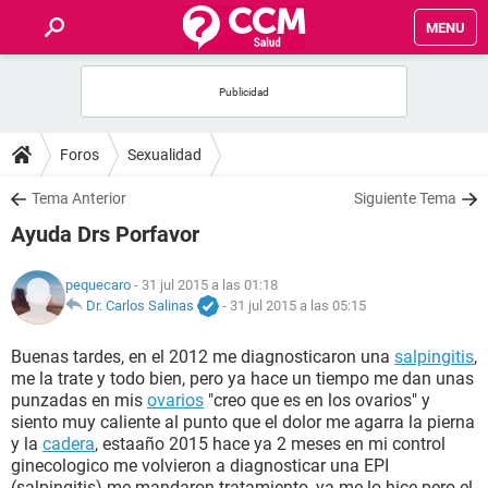
MENU
INICIO
FOROS
Foros
Sexualidad
SALUD
Tema Anterior
Siguiente Tema
Ayuda Drs Porfavor
FAMILIA
pequecaro
- 31 jul 2015 a las 01:18
NUTRICIÓN
Dr. Carlos Salinas
-
31 jul 2015 a las 05:15
Buenas tardes, en el 2012 me diagnosticaron una
salpingitis
,
BIENESTAR
me la trate y todo bien, pero ya hace un tiempo me dan unas
punzadas en mis
ovarios
"creo que es en los ovarios" y
SEXUALIDAD
siento muy caliente al punto que el dolor me agarra la pierna
y la
cadera
, estaaño 2015 hace ya 2 meses en mi control
ginecologico me volvieron a diagnosticar una EPI
GLOSARIO
(salpingitis) me mandaron tratamiento, ya me lo hice pero el