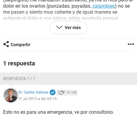
dolor en los ovarios (punzadas, puyadas,
calambres
) no se
me pasan y siento muy caliente y de igual manera se
extiende el dolor a una pierna, estoy asustada porque
buscando en internet informacion de esta
inflamacion
lei en
Ver más
algun lugar que en algunos casos las trompas van
cicatrizando provocando dolores y haciendo barrera para
que los
espermatozoides
pasen (impidiendo el
embarazo
) a
Compartir
todas estas necesito ayuda ya que mi dra esta fuera del pais
pero veo que los dolores son cada vez mas frecuentes y
fuertes, deberia de ir a la Emergencia de algun hospital?
1 respuesta
RESPUESTA 1 / 1
Dr. Carlos Salinas
16.108
31 jul 2015 a las 05:15
Esto no es para una emergencia, ve por consultorio.