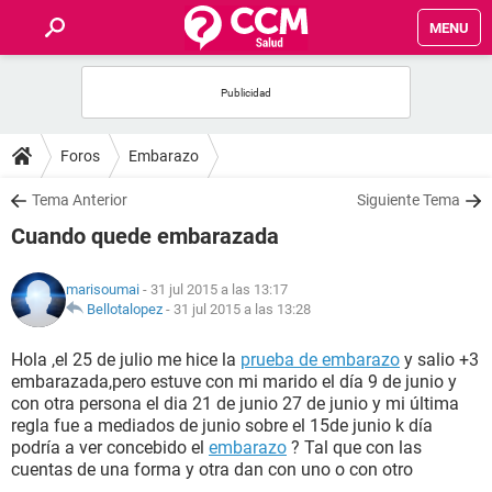
MENU
INICIO
FOROS
Foros
Embarazo
SALUD
Tema Anterior
Siguiente Tema
Cuando quede embarazada
FAMILIA
marisoumai
- 31 jul 2015 a las 13:17
NUTRICIÓN
Bellotalopez
-
31 jul 2015 a las 13:28
Hola ,el 25 de julio me hice la
prueba de embarazo
y salio +3
BIENESTAR
embarazada,pero estuve con mi marido el día 9 de junio y
con otra persona el dia 21 de junio 27 de junio y mi última
SEXUALIDAD
regla fue a mediados de junio sobre el 15de junio k día
podría a ver concebido el
embarazo
? Tal que con las
cuentas de una forma y otra dan con uno o con otro
GLOSARIO