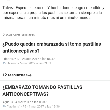
Talvez. Espera el retraso.. Y hasta donde tengo entendido y
por experiencia propia las pastillas se toman siempre a la
misma hora.ni un minuto mas ni un minuto menos.
Discusiones similares
¿Puedo quedar embarazada si tomo pastillas
anticonceptivas?
Erica240517
-
28 sep 2017 a las 06:47
Jasmin
-
6 mar 2022 a las 03:31
12 respuestas
¿EMBARAZO TOMANDO PASTILLAS
ANTICONCEPTIVAS?
Agusus
-
4 mar 2017 a las 08:37
Yaelluna1475
-
4 mar 2017 a las 19:36