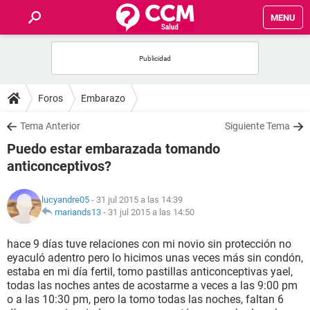
MENU
INICIO
FOROS
Foros
Embarazo
SALUD
Tema Anterior
Siguiente Tema
Puedo estar embarazada tomando
FAMILIA
anticonceptivos?
NUTRICIÓN
lucyandre05
- 31 jul 2015 a las 14:39
mariands13
-
31 jul 2015 a las 14:50
BIENESTAR
hace 9 días tuve relaciones con mi novio sin protección no
eyaculó adentro pero lo hicimos unas veces más sin condón,
SEXUALIDAD
estaba en mi día fertil, tomo pastillas anticonceptivas yael,
todas las noches antes de acostarme a veces a las 9:00 pm
o a las 10:30 pm, pero la tomo todas las noches, faltan 6
GLOSARIO