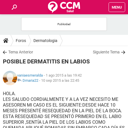
MENU
INICIO
FOROS
Foros
Dermatologia
SALUD
Tema Anterior
Siguiente Tema
POSIBLE DERMATITIS EN LABIOS
FAMILIA
vaniaesmeralda
- 1 ago 2015 a las 19:42
NUTRICIÓN
Dmaria22
-
10 sep 2015 a las 22:45
HOLA.
BIENESTAR
LES SALUDO CORDIALMENTE Y A LA VEZ NECESITO ME
ASESOREN MI CASO ES EL SIGUIENTE:DESDE HACE 10
SEXUALIDAD
MESES PRESENTÉ RESEQUEDAD EN LA PIEL DE LA BOCA.
ESTA RESEQUEDAD SE PRESENTÓ PRIMERO EN EL LABIO
SUPERIOR ,SENTÍA LA PIEL DE LOS LABIOS COMO
GLOSARIO
QUEMADA.APLIQUÉ POMADAS SIN EMBARGO CADA DÍA ES