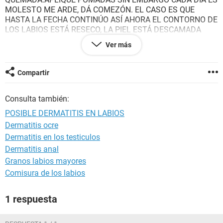
MOLESTO ME ARDE, DÁ COMEZÓN. EL CASO ES QUE
HASTA LA FECHA CONTINÚO ASÍ AHORA EL CONTORNO DE
LOS LABIOS ESTÁ RESECO, LA PIEL ESTÁ DESCAMADA
SIENTO COMEZÓN Y DOLOR.POR LAS MAÑANAS LA BOCA
Ver más
LA TENGO HINCHADA Y EN EL LABIO INFERIOR LA PIEL
ESTÁ ADQUIRIÉNDO UNA COLORACIÓN NEGRA.NO TENGO
SUPURACIÓN.HE ACUDIDO A CONSULTA ME
Compartir
PRESCRIBIERON CICLORFERÓN O ACICLOVIR SIN
EMBARGO ESTO PERSISTE Y SE ACTIVA LA MOLESTIA
Consulta también:
CON EL CONTACTO CON LA SALIVA.QUÉ MEDICAMENTO
PUEDO APLICAR?AGRADEZCO SU RESPUESTA Y LA
POSIBLE DERMATITIS EN LABIOS
ATENCIÓN PRESTADA A ESTE MENSAJE.SALUDOS
Dermatitis ocre
Dermatitis en los testiculos
Dermatitis anal
Granos labios mayores
Comisura de los labios
1 respuesta