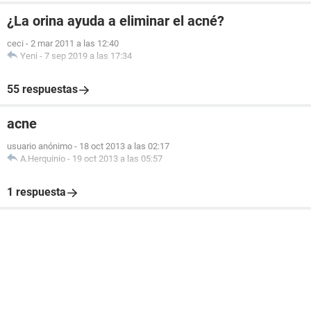
¿La orina ayuda a eliminar el acné?
ceci
-
2 mar 2011 a las 12:40
Yeni
-
7 sep 2019 a las 17:34
55 respuestas
acne
usuario anónimo
-
18 oct 2013 a las 02:17
A.Herquinio
-
19 oct 2013 a las 05:57
1 respuesta