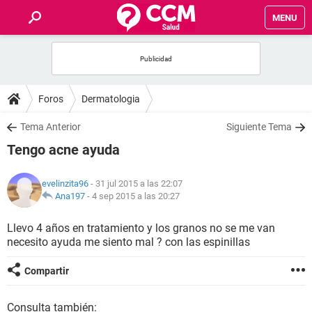
MENU
INICIO
FOROS
Foros
Dermatologia
SALUD
Tema Anterior
Siguiente Tema
Tengo acne ayuda
FAMILIA
evelinzita96
- 31 jul 2015 a las 22:07
NUTRICIÓN
Ana197
-
4 sep 2015 a las 20:27
Llevo 4 años en tratamiento y los granos no se me van
BIENESTAR
necesito ayuda me siento mal ? con las espinillas
SEXUALIDAD
Compartir
GLOSARIO
Consulta también: