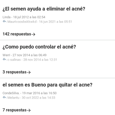
¿El semen ayuda a eliminar el acné?
Linda
-
18 jul 2012 a las 02:54
MaurIcoosbskkwkd
-
16 jun 2021 a las 05:51
142 respuestas
¿Como puedo controlar el acné?
Wen!
-
27 nov 2014 a las 06:49
c-salinas
-
28 nov 2014 a las 12:31
3 respuestas
el semen es Bueno para quitar el acne?
CondeSilva.
-
19 mar 2016 a las 16:50
Melantu
-
30 oct 2022 a las 14:33
7 respuestas