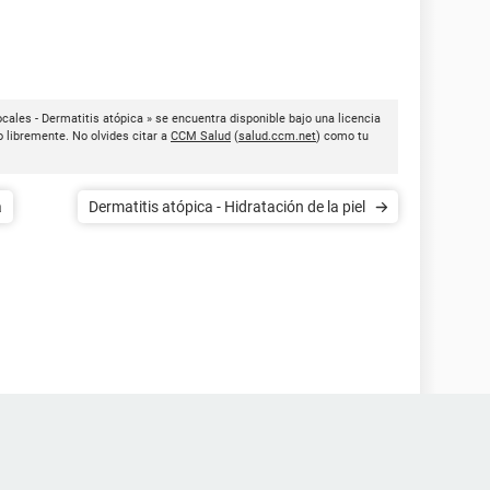
cales - Dermatitis atópica » se encuentra disponible bajo una licencia
o libremente. No olvides citar a
CCM Salud
(
salud.ccm.net
) como tu
a
Dermatitis atópica - Hidratación de la piel