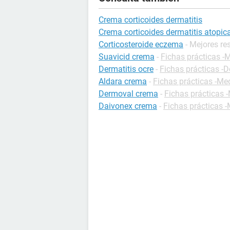
Crema corticoides dermatitis
Crema corticoides dermatitis atopic
Corticosteroide eczema
- Mejores re
Suavicid crema
-
Fichas prácticas 
Dermatitis ocre
-
Fichas prácticas -D
Aldara crema
-
Fichas prácticas -M
Dermoval crema
-
Fichas prácticas
Daivonex crema
-
Fichas prácticas 