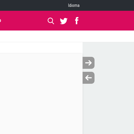
Idioma
O