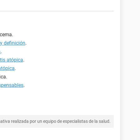
ccema.
y definición
.
a
.
tis atópica
.
atópica
.
ica.
ispensables
.
tiva realizada por un equipo de especialistas de la salud.