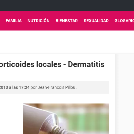
FAMILIA
NUTRICIÓN
BIENESTAR
SEXUALIDAD
GLOSARI
rticoides locales - Dermatitis
2013 a las 17:24
por
Jean-François Pillou
.