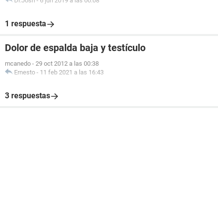
Dr.Josh
-
6 jun 2019 a las 00:08
1 respuesta
Dolor de espalda baja y testículo
mcanedo
-
29 oct 2012 a las 00:38
Ernesto
-
11 feb 2021 a las 16:43
3 respuestas