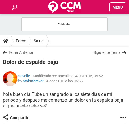
MENU
INICIO
FOROS
Foros
Salud
SALUD
Tema Anterior
Siguiente Tema
Dolor de espalda baja
FAMILIA
aravalle
- Modificado por aravalle el 4/08/2015, 05:52
NUTRICIÓN
otakuforever
-
4 ago 2015 a las 05:55
hola buen dia Tube un sangrado a los siete dias de mi
BIENESTAR
periodo y despues me comenzo un dolor en la espalda baja
a que puede deberse?
SEXUALIDAD
Compartir
GLOSARIO