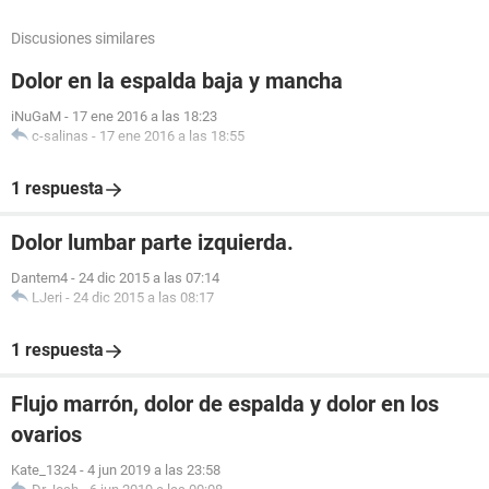
Discusiones similares
Dolor en la espalda baja y mancha
iNuGaM
-
17 ene 2016 a las 18:23
c-salinas
-
17 ene 2016 a las 18:55
1 respuesta
Dolor lumbar parte izquierda.
Dantem4
-
24 dic 2015 a las 07:14
LJeri
-
24 dic 2015 a las 08:17
1 respuesta
Flujo marrón, dolor de espalda y dolor en los
ovarios
Kate_1324
-
4 jun 2019 a las 23:58