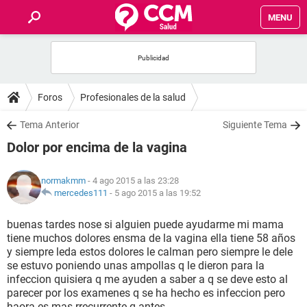
MENU
INICIO
FOROS
Foros
Profesionales de la salud
SALUD
Tema Anterior
Siguiente Tema
Dolor por encima de la vagina
FAMILIA
normakmm
- 4 ago 2015 a las 23:28
NUTRICIÓN
mercedes111
-
5 ago 2015 a las 19:52
buenas tardes nose si alguien puede ayudarme mi mama
BIENESTAR
tiene muchos dolores ensma de la vagina ella tiene 58 años
y siempre leda estos dolores le calman pero siempre le dele
SEXUALIDAD
se estuvo poniendo unas ampollas q le dieron para la
infeccion quisiera q me ayuden a saber a q se deve esto al
parecer por los examenes q se ha hecho es infeccion pero
GLOSARIO
haora es mas rrecurrente q antes