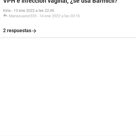
VPH e infeccion vaginal, ¿se usa Barmicil?
Kiria
-
13 ene 2022 a las 22:45
Mariasuarez333
-
14 ene 2022 a las 03:16
2 respuestas