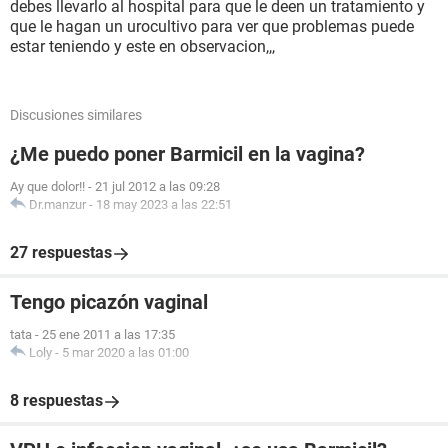
debes llevarlo al hospital para que le deen un tratamiento y
que le hagan un urocultivo para ver que problemas puede
estar teniendo y este en observacion,,,
Discusiones similares
¿Me puedo poner Barmicil en la vagina?
Ay que dolor!!
-
21 jul 2012 a las 09:28
Dr.manzur
-
18 may 2023 a las 22:51
27 respuestas
Tengo picazón vaginal
tata
-
25 ene 2011 a las 17:35
Loly
-
5 mar 2020 a las 01:00
8 respuestas