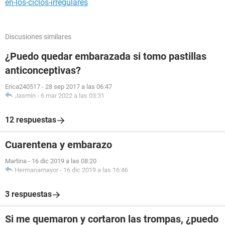
en-los-ciclos-irregulares
Discusiones similares
¿Puedo quedar embarazada si tomo pastillas
anticonceptivas?
Erica240517
-
28 sep 2017 a las 06:47
Jasmin
-
6 mar 2022 a las 03:31
12 respuestas
Cuarentena y embarazo
Martina
-
16 dic 2019 a las 08:20
Hermanamayor
-
16 dic 2019 a las 16:46
3 respuestas
Si me quemaron y cortaron las trompas, ¿puedo