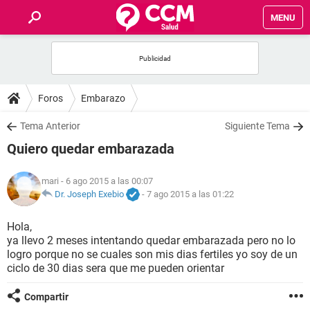
MENU
INICIO
FOROS
Foros
Embarazo
SALUD
Tema Anterior
Siguiente Tema
Quiero quedar embarazada
FAMILIA
mari
- 6 ago 2015 a las 00:07
NUTRICIÓN
Dr. Joseph Exebio
-
7 ago 2015 a las 01:22
Hola,
BIENESTAR
ya llevo 2 meses intentando quedar embarazada pero no lo
logro porque no se cuales son mis dias fertiles yo soy de un
SEXUALIDAD
ciclo de 30 dias sera que me pueden orientar
Compartir
GLOSARIO