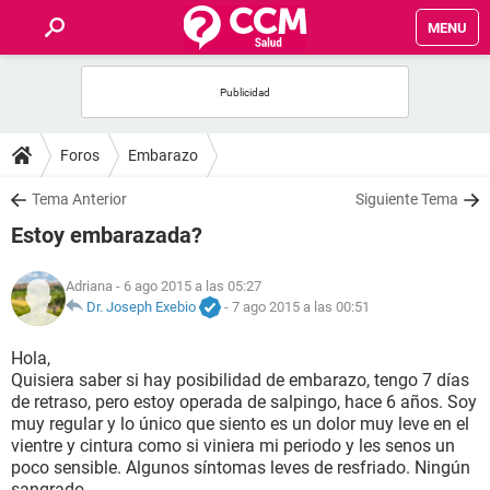
MENU
INICIO
FOROS
Foros
Embarazo
SALUD
Tema Anterior
Siguiente Tema
Estoy embarazada?
FAMILIA
Adriana
- 6 ago 2015 a las 05:27
NUTRICIÓN
Dr. Joseph Exebio
-
7 ago 2015 a las 00:51
Hola,
BIENESTAR
Quisiera saber si hay posibilidad de embarazo, tengo 7 días
de retraso, pero estoy operada de salpingo, hace 6 años. Soy
SEXUALIDAD
muy regular y lo único que siento es un dolor muy leve en el
vientre y cintura como si viniera mi periodo y les senos un
poco sensible. Algunos síntomas leves de resfriado. Ningún
GLOSARIO
sangrado.