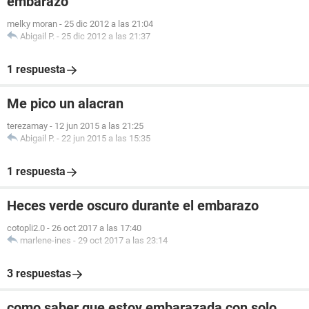
embarazo
melky moran
-
25 dic 2012 a las 21:04
Abigail P.
-
25 dic 2012 a las 21:37
1 respuesta
Me pico un alacran
terezamay
-
12 jun 2015 a las 21:25
Abigail P.
-
22 jun 2015 a las 15:35
1 respuesta
Heces verde oscuro durante el embarazo
cotopli2.0
-
26 oct 2017 a las 17:40
marlene-ines
-
29 oct 2017 a las 23:14
3 respuestas
como saber que estoy embarazada con solo