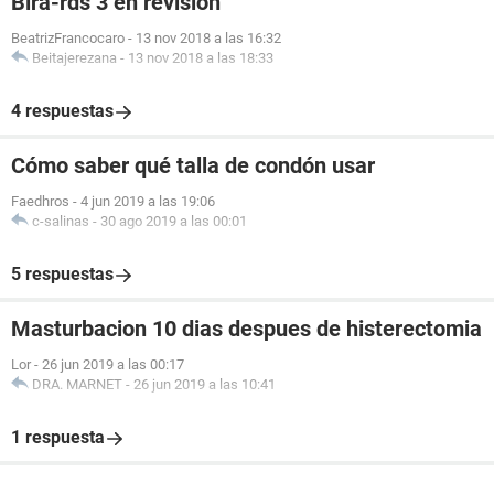
Bira-rds 3 en revision
BeatrizFrancocaro
-
13 nov 2018 a las 16:32
Beitajerezana
-
13 nov 2018 a las 18:33
4 respuestas
Cómo saber qué talla de condón usar
Faedhros
-
4 jun 2019 a las 19:06
c-salinas
-
30 ago 2019 a las 00:01
5 respuestas
Masturbacion 10 dias despues de histerectomia
Lor
-
26 jun 2019 a las 00:17
DRA. MARNET
-
26 jun 2019 a las 10:41
1 respuesta