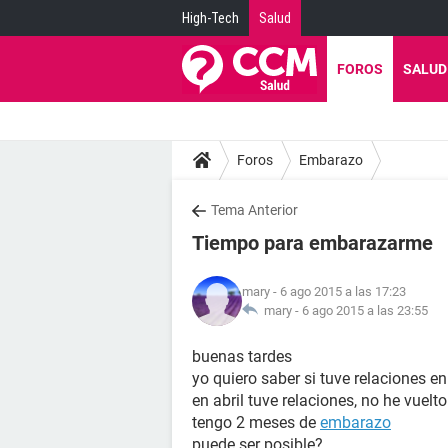
High-Tech
Salud
FOROS
SALUD
Foros
Embarazo
Tema Anterior
Tiempo para embarazarme
mary
- 6 ago 2015 a las 17:23
mary -
6 ago 2015 a las 23:55
buenas tardes
yo quiero saber si tuve relaciones 
en abril tuve relaciones, no he vuelt
tengo 2 meses de
embarazo
puede ser posible?