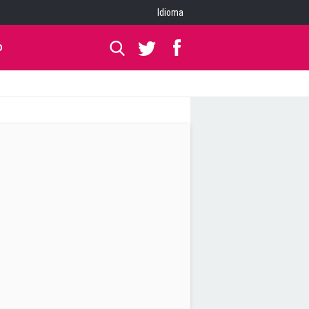
Idioma
O