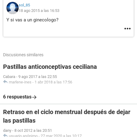
sol_85
18 ago 2015 a las 16:53
Y si vas a un ginecologo?
Discusiones similares
Pastillas anticonceptivas ceciliana
Cabara
-
9 ago 2017 a las 22:55
marlene-ines
-
1 abr 2018 a las 17:56
6 respuestas
Retraso en el ciclo menstrual después de dejar
las pastillas
dany
-
8 oct 2012 a las 20:51
usuario anónimo
-
27 mar 2020 a las 10:17