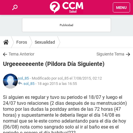
MENU
INICIO
FOROS
Foros
Sexualidad
SALUD
Tema Anterior
Siguiente Tema
Urgeeeeeeente (Pildora Día Siguiente)
FAMILIA
sol_85
- Modificado por sol_85 el 7/08/2015, 02:12
NUTRICIÓN
sol_85
-
18 ago 2015 a las 16:55
Si alguien es regular y tuvo su periodo el 18/07 y luego el
BIENESTAR
24/07 tuvo relaciones (2 días después de su menstruación)
tomo por las dudas la postday antes de las 72 horas (47
SEXUALIDAD
horas) y supuestamente le debería llegar el día 14/08 es
normal que se le este como adelantando para el día de hoy
(06/08) nota como sangrado solo al ir al baño ese es el
GLOSARIO
periodo o espero el día habitual???