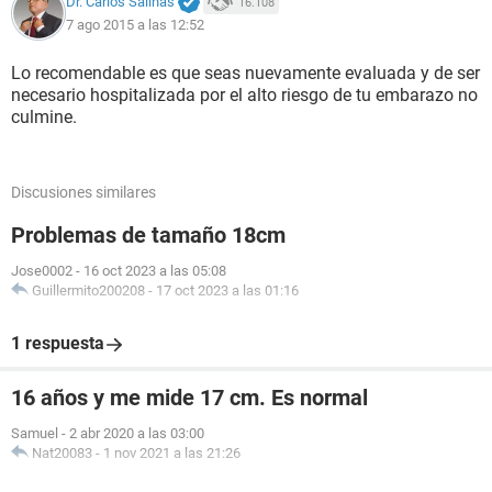
Dr. Carlos Salinas
16.108
7 ago 2015 a las 12:52
Lo recomendable es que seas nuevamente evaluada y de ser
necesario hospitalizada por el alto riesgo de tu embarazo no
culmine.
Discusiones similares
Problemas de tamaño 18cm
Jose0002
-
16 oct 2023 a las 05:08
Guillermito200208
-
17 oct 2023 a las 01:16
1 respuesta
16 años y me mide 17 cm. Es normal
Samuel
-
2 abr 2020 a las 03:00
Nat20083
-
1 nov 2021 a las 21:26