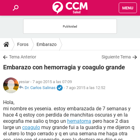
MENU
INICIO
FOROS
Foros
Embarazo
SALUD
Tema Anterior
Siguiente Tema
Embarazo con hemorragia y coagulo grande
FAMILIA
yesiar
- 7 ago 2015 a las 07:09
NUTRICIÓN
Dr. Carlos Salinas
-
7 ago 2015 a las 12:52
Hola,
BIENESTAR
mi nombre es yesenia. estoy embarazada de 7 semanas y
hace 4 q estoy con perdida de manchitas oscuras y en la
SEXUALIDAD
exografia me salio q tngo un
hematoma
pero hace 2 dias
large un
coagulo
muy grande fui a la guardia y me dijeron q
el utero lo tngo cerrado y q en una semana me haga otra
GLOSARIO
eco. sigo con el sangrado. pero la doctora me dijo q es