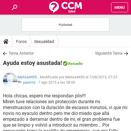
MENU
INICIO
FOROS
Foros
Sexualidad
SALUD
Tema Anterior
Siguiente Tema
Ayuda estoy asustada!
Resuelto
FAMILIA
Melisa4455
- Modificado por Melisa4455 el 7/08/2015, 07:23
NUTRICIÓN
paormz
-
7 ago 2015 a las 08:00
Hola chicas, espero me respondan plis!!!
BIENESTAR
Miren tuve relaciones sin protección durante mi
menstruacion con la duración de escasos minutos, vi que mi
SEXUALIDAD
novio no eyaculo dentro pero me dio miedo que allá
empezado a derramar dentro de mi, el gran problema fue
que se limpio y volvió a introducir su miembro... Por
GLOSARIO
precaución tome la pastilla de emergencia, aun me falta