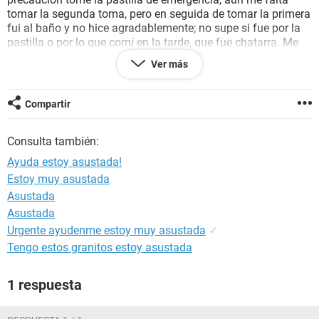
tomar la segunda toma, pero en seguida de tomar la primera
fui al baño y no hice agradablemente; no supe si fue por la
pastilla o por lo que comí en la tarde, que fue chatarra. Me
da miedo que por eso se allá perdido la eficacia de la
Ver más
pastilla, ya que puede ser a causa del vomito o diarrea.
Espero su respuesta chicas, graciaaaas!!
Compartir
Consulta también:
Ayuda estoy asustada!
Estoy muy asustada
Asustada
Asustada
Urgente ayudenme estoy muy asustada
✓
Tengo estos granitos estoy asustada
1 respuesta