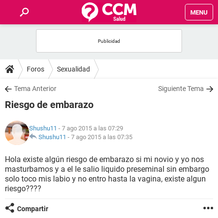
MENU
INICIO
FOROS
Foros
Sexualidad
SALUD
Tema Anterior
Siguiente Tema
Riesgo de embarazo
FAMILIA
Shushu11
- 7 ago 2015 a las 07:29
NUTRICIÓN
Shushu11
-
7 ago 2015 a las 07:35
Hola existe algún riesgo de embarazo si mi novio y yo nos
BIENESTAR
masturbamos y a el le salio liquido preseminal sin embargo
solo toco mis labio y no entro hasta la vagina, existe algun
SEXUALIDAD
riesgo????
Compartir
GLOSARIO