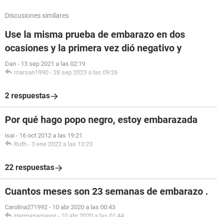
Discusiones similares
Use la misma prueba de embarazo en dos
ocasiones y la primera vez dió negativo y
Dan
-
13 sep 2021 a las 02:19
marsan1990
-
28 sep 2023 a las 09:26
2 respuestas
Por qué hago popo negro, estoy embarazada
isai
-
16 oct 2012 a las 19:21
Ruth
-
3 ene 2022 a las 13:23
22 respuestas
Cuantos meses son 23 semanas de embarazo .
Carolina271992
-
10 abr 2020 a las 00:43
Hermanamayor
-
10 abr 2020 a las 01:44